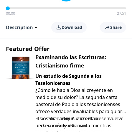
00:00
27:51
Description
Download
Share
Featured Offer
Examinando las Escrituras:
Cristianismo firme
Un estudio de Segunda a los
Tesalonicenses
¿Cómo le habla Dios al creyente en
medio de su dolor? La segunda carta
pastoral de Pablo a los tesalonicenses
ofrece verdades invaluables para guiar a
los cristianos que enfrentan
El pastor Carlos A. Zazueta desenvuelve
persecución y aflicción.
los tesoros de esta carta mientras