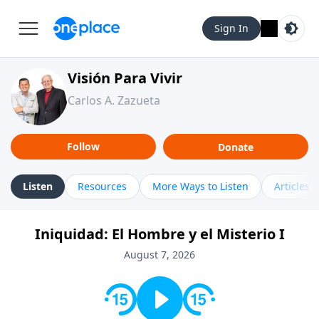
Sign In
Visión Para Vivir
Carlos A. Zazueta
Follow
Donate
Listen
Resources
More Ways to Listen
Articles
Iniquidad: El Hombre y el Misterio I
August 7, 2026