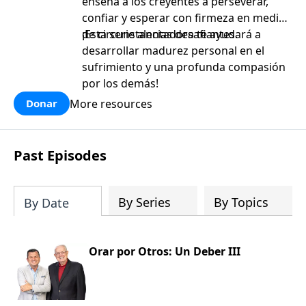
enseña a los creyentes a perseverar,
confiar y esperar con firmeza en medio
de circunstancias desafiantes.
¡Esta serie alentadora te ayudará a
desarrollar madurez personal en el
sufrimiento y una profunda compasión
por los demás!
More resources
Donar
Past Episodes
By Series
By Topics
By Date
Orar por Otros: Un Deber III