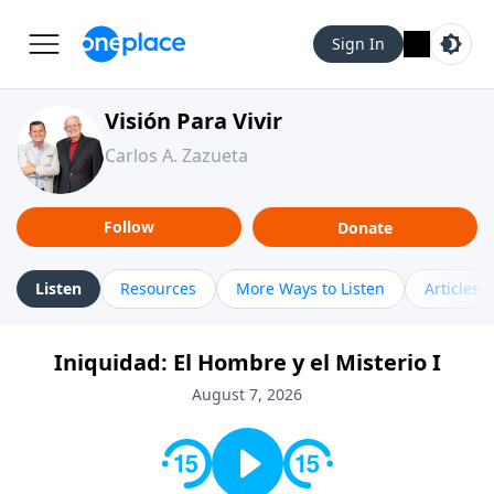
Sign In
Visión Para Vivir
Carlos A. Zazueta
Follow
Donate
Listen
Resources
More Ways to Listen
Articles
Iniquidad: El Hombre y el Misterio I
August 7, 2026