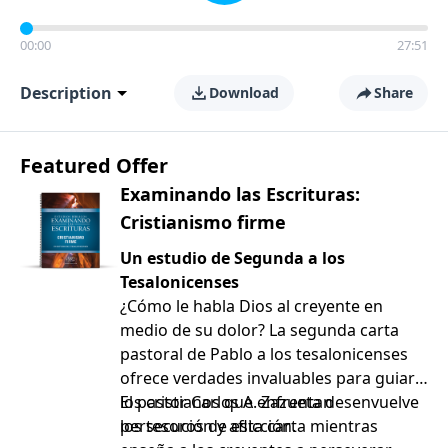
00:00
27:51
Description
Download
Share
Featured Offer
Examinando las Escrituras:
Cristianismo firme
Un estudio de Segunda a los
Tesalonicenses
¿Cómo le habla Dios al creyente en
medio de su dolor? La segunda carta
pastoral de Pablo a los tesalonicenses
ofrece verdades invaluables para guiar a
los cristianos que enfrentan
El pastor Carlos A. Zazueta desenvuelve
persecución y aflicción.
los tesoros de esta carta mientras