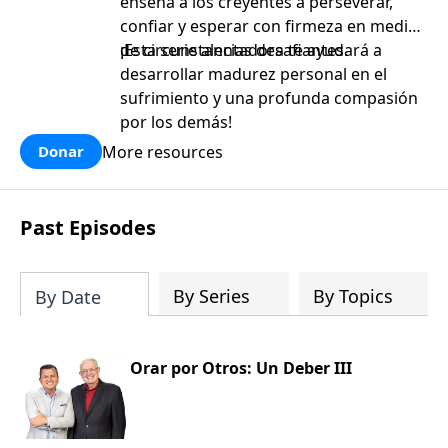
enseña a los creyentes a perseverar,
confiar y esperar con firmeza en medio
de circunstancias desafiantes.
¡Esta serie alentadora te ayudará a
desarrollar madurez personal en el
sufrimiento y una profunda compasión
por los demás!
More resources
Donar
Past Episodes
By Series
By Topics
By Date
Orar por Otros: Un Deber III