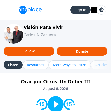
Sign In
Visión Para Vivir
Carlos A. Zazueta
Follow
Donate
Listen
Resources
More Ways to Listen
Articles
Orar por Otros: Un Deber III
August 6, 2026