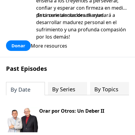
enseña a los creyentes a perseverar,
confiar y esperar con firmeza en medio
de circunstancias desafiantes.
¡Esta serie alentadora te ayudará a
desarrollar madurez personal en el
sufrimiento y una profunda compasión
por los demás!
More resources
Donar
Past Episodes
By Series
By Topics
By Date
Orar por Otros: Un Deber II