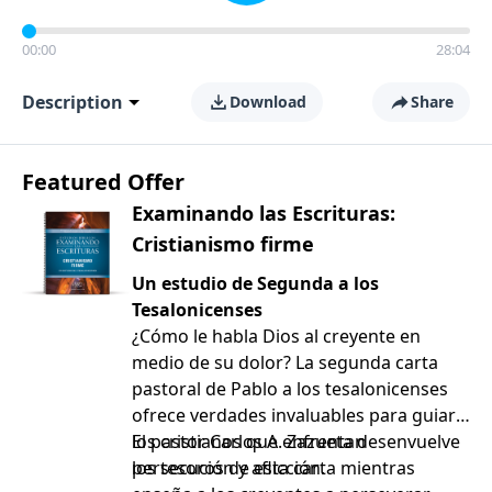
00:00
28:04
Description
Download
Share
Featured Offer
Examinando las Escrituras:
Cristianismo firme
Un estudio de Segunda a los
Tesalonicenses
¿Cómo le habla Dios al creyente en
medio de su dolor? La segunda carta
pastoral de Pablo a los tesalonicenses
ofrece verdades invaluables para guiar a
los cristianos que enfrentan
El pastor Carlos A. Zazueta desenvuelve
persecución y aflicción.
los tesoros de esta carta mientras