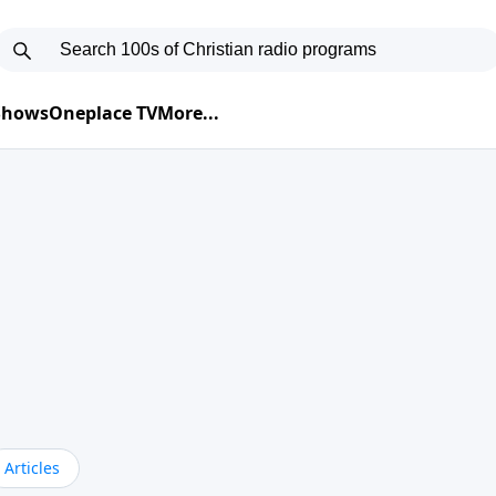
 Shows
Oneplace TV
More...
Articles