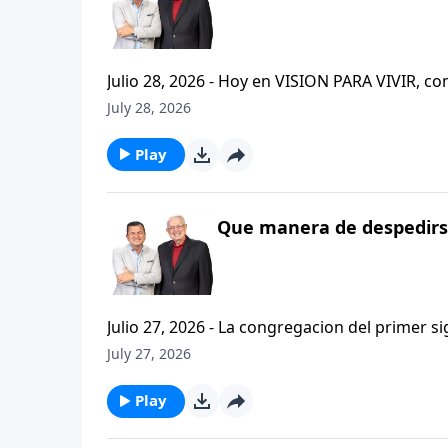
Julio 28, 2026 - Hoy en VISION PARA VIVIR, 
CRISTIANISMO FIRME: UN ESTUDIO DE 2 TESAL
July 28, 2026
tan pequeno pero grande en ensenanza. Si ti
el pastor Carlos A. Zazueta titulo: "ESTIMUL
Play
Que manera de despedirse
Julio 27, 2026 - La congregacion del primer s
interpersonales cristianas y genuinas. Se afirmaban mutuamente. Daban cuentas de si mismos unos con
July 27, 2026
otros. Y compartian un afecto que era absolutamente contagioso. H
que significa desarrollar relaciones autentica
Play