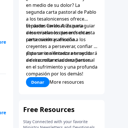
en medio de su dolor? La
segunda carta pastoral de Pablo
a los tesalonicenses ofrece
verdades invaluables para guiar
El pastor Carlos A. Zazueta
a los cristianos que enfrentan
desenvuelve los tesoros de esta
persecución y aflicción.
carta mientras enseña a los
creyentes a perseverar, confiar y
esperar con firmeza en medio
¡Esta serie alentadora te ayudará
de circunstancias desafiantes.
a desarrollar madurez personal
en el sufrimiento y una profunda
compasión por los demás!
More resources
Donar