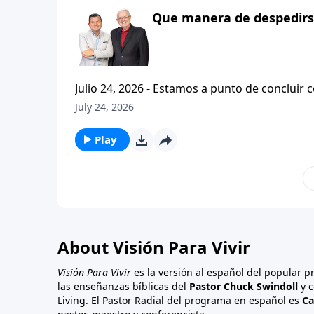
Que manera de despedirse
Julio 24, 2026 - Estamos a punto de concluir c
tesalonicenses titulado: Cristianismo Contagioso. En este escrito vemos una despedida franca. 
July 24, 2026
concluir su ensenanza con un despreocupado,
a sus hijos espirituales con una bendicion q
Play
About Visión Para Vivir
Visión Para Vivir
es la versión al español del popular 
las enseñanzas bíblicas del
Pastor Chuck Swindoll
y c
Living. El Pastor Radial del programa en español es
Ca