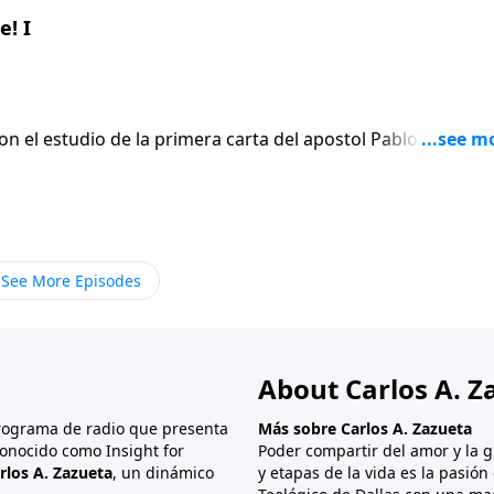
! I
on el estudio de la primera carta del apostol Pablo a los
En lugar de
 el apostol escribe seis versiculos para afirmar gentilmen
ue termina siendo el punto mas apasionado de toda su carta
See More Episodes
About Carlos A. Z
programa de radio que presenta
Más sobre Carlos A. Zazueta
onocido como Insight for
Poder compartir del amor y la g
rlos A. Zazueta
, un dinámico
y etapas de la vida es la pasió