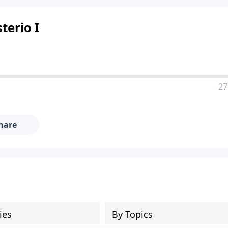
terio I
27
hare
ies
By Topics