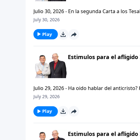
Julio 30, 2026 - En la segunda Carta a los Tes
permanezcan firmes y aferrados a las ensenan
July 30, 2026
Palabra de Dios siga esparciendose por todo l
del mensaje que comenzamos hace un par de di
Play
Estimulos para el afligido 
Julio 29, 2026 - Ha oido hablar del anticristo
que se refiere la Biblia cuando usa la palabr
July 29, 2026
parte de la serie CRISTIANISMO FIRME: UN E
capitulo de 2 Tesalonicenses y escuchemos l
Play
AFLIGIDO.
Estimulos para el afligido 