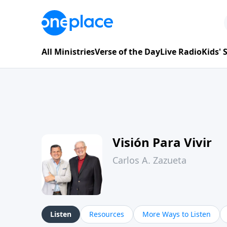
All Ministries
Verse of the Day
Live Radio
Kids'
Visión Para Vivir
Carlos A. Zazueta
Listen
Resources
More Ways to Listen