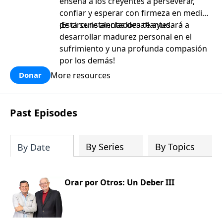
enseña a los creyentes a perseverar,
confiar y esperar con firmeza en medio
de circunstancias desafiantes.
¡Esta serie alentadora te ayudará a
desarrollar madurez personal en el
sufrimiento y una profunda compasión
por los demás!
More resources
Donar
Past Episodes
By Series
By Topics
By Date
Orar por Otros: Un Deber III