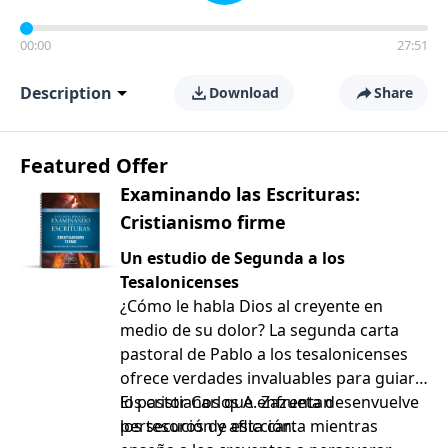
00:00
27:51
Description
Download
Share
Featured Offer
Examinando las Escrituras:
Cristianismo firme
Un estudio de Segunda a los
Tesalonicenses
¿Cómo le habla Dios al creyente en
medio de su dolor? La segunda carta
pastoral de Pablo a los tesalonicenses
ofrece verdades invaluables para guiar a
los cristianos que enfrentan
El pastor Carlos A. Zazueta desenvuelve
persecución y aflicción.
los tesoros de esta carta mientras