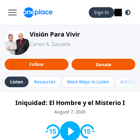
Sign In
Visión Para Vivir
Carlos A. Zazueta
Follow
Donate
Listen
Resources
More Ways to Listen
Articles
Iniquidad: El Hombre y el Misterio I
August 7, 2026