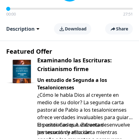
00:00
27:51
Description
Download
Share
Featured Offer
Examinando las Escrituras:
Cristianismo firme
Un estudio de Segunda a los
Tesalonicenses
¿Cómo le habla Dios al creyente en
medio de su dolor? La segunda carta
pastoral de Pablo a los tesalonicenses
ofrece verdades invaluables para guiar a
los cristianos que enfrentan
El pastor Carlos A. Zazueta desenvuelve
persecución y aflicción.
los tesoros de esta carta mientras