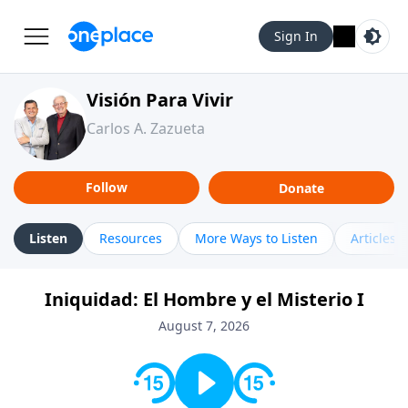
Sign In
Visión Para Vivir
Carlos A. Zazueta
Follow
Donate
Listen
Resources
More Ways to Listen
Articles
Iniquidad: El Hombre y el Misterio I
August 7, 2026