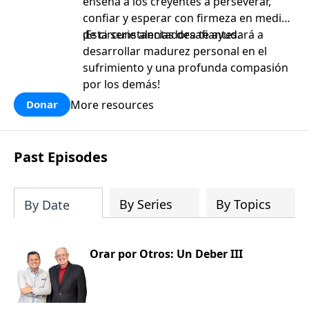
enseña a los creyentes a perseverar,
confiar y esperar con firmeza en medio
de circunstancias desafiantes.
¡Esta serie alentadora te ayudará a
desarrollar madurez personal en el
sufrimiento y una profunda compasión
por los demás!
More resources
Donar
Past Episodes
By Series
By Topics
By Date
Orar por Otros: Un Deber III