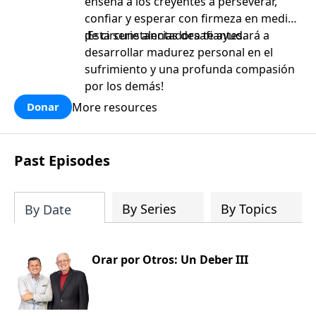
enseña a los creyentes a perseverar,
confiar y esperar con firmeza en medio
de circunstancias desafiantes.
¡Esta serie alentadora te ayudará a
desarrollar madurez personal en el
sufrimiento y una profunda compasión
por los demás!
More resources
Donar
Past Episodes
By Series
By Topics
By Date
Orar por Otros: Un Deber III