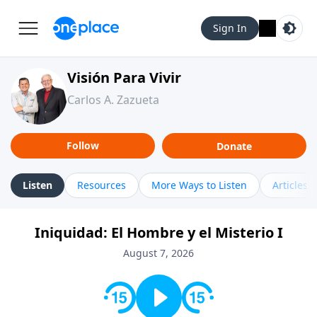
Sign In
Visión Para Vivir
Carlos A. Zazueta
Follow
Donate
Listen
Resources
More Ways to Listen
Articles
Iniquidad: El Hombre y el Misterio I
August 7, 2026