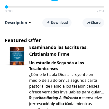
00:00
27:51
Description
Download
Share
Featured Offer
Examinando las Escrituras:
Cristianismo firme
Un estudio de Segunda a los
Tesalonicenses
¿Cómo le habla Dios al creyente en
medio de su dolor? La segunda carta
pastoral de Pablo a los tesalonicenses
ofrece verdades invaluables para guiar a
los cristianos que enfrentan
El pastor Carlos A. Zazueta desenvuelve
persecución y aflicción.
los tesoros de esta carta mientras