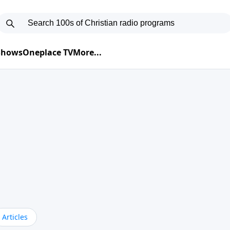
 Shows
Oneplace TV
More...
Articles