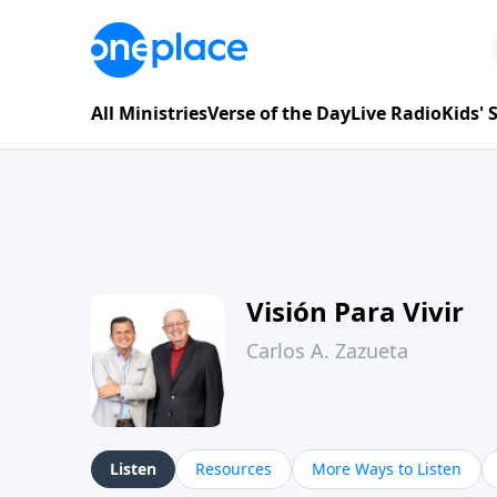
All Ministries
Verse of the Day
Live Radio
Kids'
Visión Para Vivir
Carlos A. Zazueta
Listen
Resources
More Ways to Listen