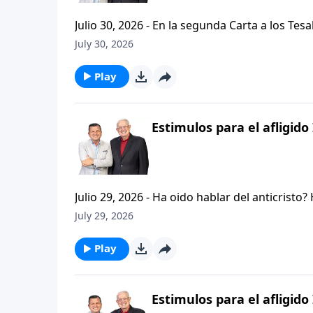
Julio 30, 2026 - En la segunda Carta a los Tes
permanezcan firmes y aferrados a las ensenan
July 30, 2026
Palabra de Dios siga esparciendose por todo l
del mensaje que comenzamos hace un par de di
Play
Estimulos para el afligido 
Julio 29, 2026 - Ha oido hablar del anticristo
que se refiere la Biblia cuando usa la palabr
July 29, 2026
parte de la serie CRISTIANISMO FIRME: UN E
capitulo de 2 Tesalonicenses y escuchemos l
Play
AFLIGIDO.
Estimulos para el afligido 