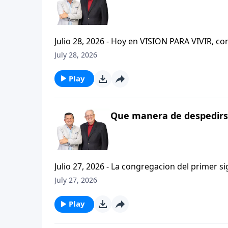
Julio 28, 2026 - Hoy en VISION PARA VIVIR, 
CRISTIANISMO FIRME: UN ESTUDIO DE 2 TESAL
July 28, 2026
tan pequeno pero grande en ensenanza. Si ti
el pastor Carlos A. Zazueta titulo: "ESTIMUL
Play
Que manera de despedirse
Julio 27, 2026 - La congregacion del primer s
interpersonales cristianas y genuinas. Se afirmaban mutuamente. Daban cuentas de si mismos unos con
July 27, 2026
otros. Y compartian un afecto que era absolutamente contagioso. H
que significa desarrollar relaciones autentica
Play