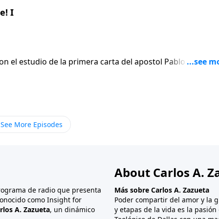
! I
on el estudio de la primera carta del apostol Pablo a los
En lugar de
 el apostol escribe seis versiculos para afirmar gentilmen
ue termina siendo el punto mas apasionado de toda su carta
See More Episodes
About Carlos A. Z
programa de radio que presenta
Más sobre Carlos A. Zazueta
onocido como Insight for
Poder compartir del amor y la g
rlos A. Zazueta
, un dinámico
y etapas de la vida es la pasió