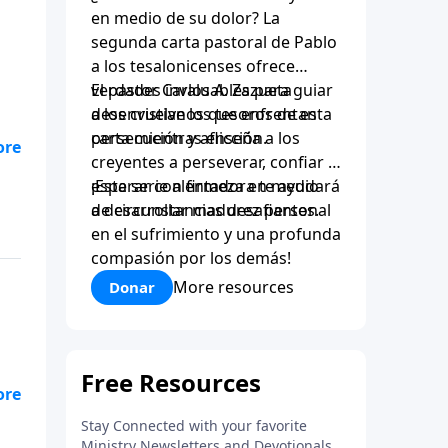
en medio de su dolor? La
segunda carta pastoral de Pablo
a los tesalonicenses ofrece
verdades invaluables para guiar
El pastor Carlos A. Zazueta
a los cristianos que enfrentan
desenvuelve los tesoros de esta
persecución y aflicción.
carta mientras enseña a los
creyentes a perseverar, confiar y
esperar con firmeza en medio
¡Esta serie alentadora te ayudará
de circunstancias desafiantes.
a desarrollar madurez personal
en el sufrimiento y una profunda
compasión por los demás!
More resources
Donar