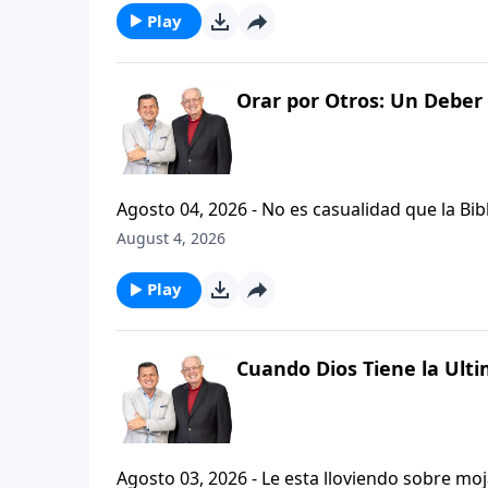
Play
Orar por Otros: Un Deber 
Agosto 04, 2026 - No es casualidad que la Biblia contenga varia
profetas, apostoles...de gente comun y corrie
August 4, 2026
el pastor Carlos A. Zazueta nos ensenara com
especifica.
Play
Cuando Dios Tiene la Ulti
Agosto 03, 2026 - Le esta lloviendo sobre mojado? Siente que el dolor y el sufrimiento se ha