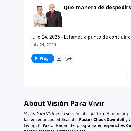
Que manera de despedirse
Julio 24, 2026 - Estamos a punto de concluir c
tesalonicenses titulado: Cristianismo Contagioso. En este escrito vemos una despedida franca. 
July 24, 2026
concluir su ensenanza con un despreocupado,
a sus hijos espirituales con una bendicion q
Play
About Visión Para Vivir
Visión Para Vivir
es la versión al español del popular 
las enseñanzas bíblicas del
Pastor Chuck Swindoll
y c
Living. El Pastor Radial del programa en español es
Ca