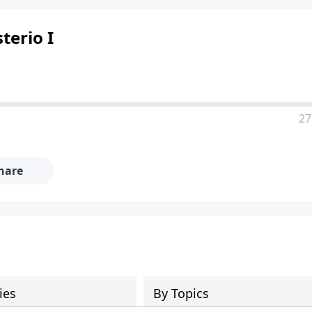
terio I
27
hare
ies
By Topics