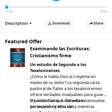
00:00
28:04
Description
Download
Share
Featured Offer
Examinando las Escrituras:
Cristianismo firme
Un estudio de Segunda a los
Tesalonicenses
¿Cómo le habla Dios al creyente en
medio de su dolor? La segunda carta
pastoral de Pablo a los tesalonicenses
ofrece verdades invaluables para guiar a
los cristianos que enfrentan
El pastor Carlos A. Zazueta desenvuelve
persecución y aflicción.
los tesoros de esta carta mientras