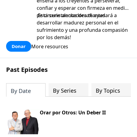
enseña a los creyentes a perseverar,
confiar y esperar con firmeza en medio
de circunstancias desafiantes.
¡Esta serie alentadora te ayudará a
desarrollar madurez personal en el
sufrimiento y una profunda compasión
por los demás!
More resources
Donar
Past Episodes
By Series
By Topics
By Date
Orar por Otros: Un Deber II