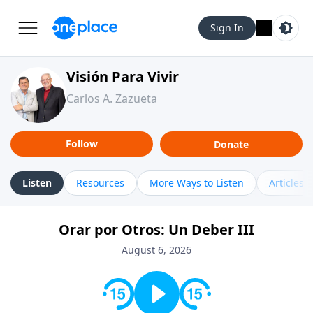
Sign In
Visión Para Vivir
Carlos A. Zazueta
Follow
Donate
Listen
Resources
More Ways to Listen
Articles
Orar por Otros: Un Deber III
August 6, 2026