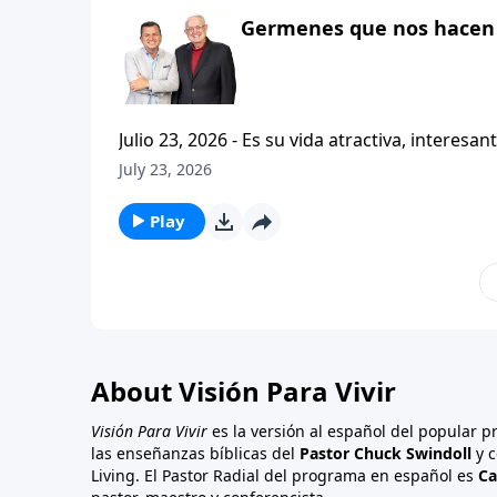
Germenes que nos hacen 
Julio 23, 2026 - Es su vida atractiva, interesante o contagiosa? Bienvenido a Vi
Carlos A. Zazueta. Actualmente estamos estudiando la primera carta a los Tesalonicenses, con esta serie
July 23, 2026
titulada CRISTIANISMO CONTAGIOSO. Y hoy continuaremos enfatizando la importancia de caminar
consistentemente con
Play
About Visión Para Vivir
Visión Para Vivir
es la versión al español del popular 
las enseñanzas bíblicas del
Pastor Chuck Swindoll
y c
Living. El Pastor Radial del programa en español es
Ca