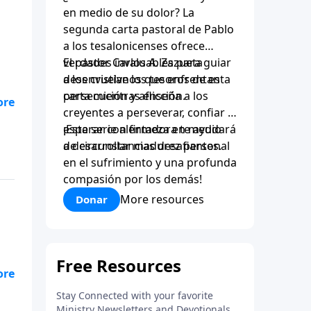
en medio de su dolor? La
segunda carta pastoral de Pablo
a los tesalonicenses ofrece
verdades invaluables para guiar
El pastor Carlos A. Zazueta
a los cristianos que enfrentan
desenvuelve los tesoros de esta
persecución y aflicción.
carta mientras enseña a los
creyentes a perseverar, confiar y
esperar con firmeza en medio
¡Esta serie alentadora te ayudará
de circunstancias desafiantes.
a desarrollar madurez personal
en el sufrimiento y una profunda
compasión por los demás!
More resources
Donar