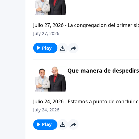
Julio 27, 2026 - La congregacion del primer s
interpersonales cristianas y genuinas. Se afirmaban mutuamente. Daban cuentas de si mismos unos con
July 27, 2026
otros. Y compartian un afecto que era absolutamente contagioso. H
que significa desarrollar relaciones autentica
Play
Que manera de despedirse
Julio 24, 2026 - Estamos a punto de concluir c
tesalonicenses titulado: Cristianismo Contagioso. En este escrito vemos una despedida franca. 
July 24, 2026
concluir su ensenanza con un despreocupado,
a sus hijos espirituales con una bendicion q
Play