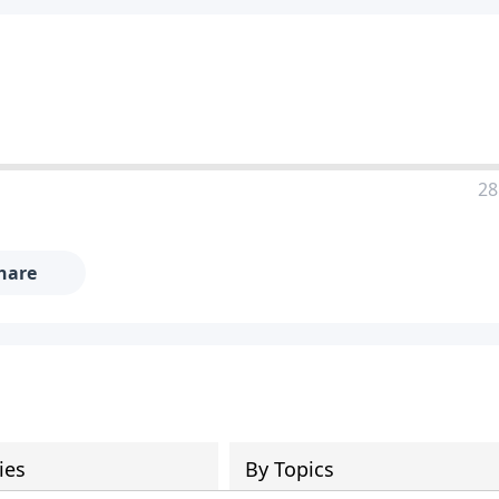
28
hare
ies
By Topics