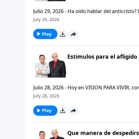
Julio 29, 2026 - Ha oido hablar del anticristo
que se refiere la Biblia cuando usa la palabr
July 29, 2026
parte de la serie CRISTIANISMO FIRME: UN E
capitulo de 2 Tesalonicenses y escuchemos l
Play
AFLIGIDO.
Estimulos para el afligido 
Julio 28, 2026 - Hoy en VISION PARA VIVIR, 
CRISTIANISMO FIRME: UN ESTUDIO DE 2 TESAL
July 28, 2026
tan pequeno pero grande en ensenanza. Si ti
el pastor Carlos A. Zazueta titulo: "ESTIMUL
Play
Que manera de despedirse