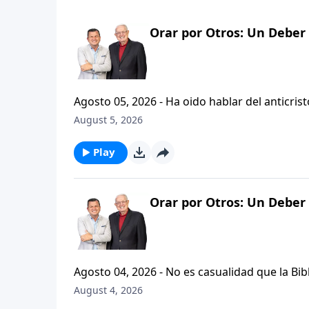
Orar por Otros: Un Deber 
Agosto 05, 2026 - Ha oido hablar del anticristo? Hoy vamos a escuchar al pastor Carlos A. Zazueta expl
que se refiere la Biblia cuando usa la palabr
August 5, 2026
parte de la serie CRISTIANISMO FIRME: UN 
Play
Orar por Otros: Un Deber 
Agosto 04, 2026 - No es casualidad que la Biblia contenga varia
profetas, apostoles...de gente comun y corrie
August 4, 2026
el pastor Carlos A. Zazueta nos ensenara com