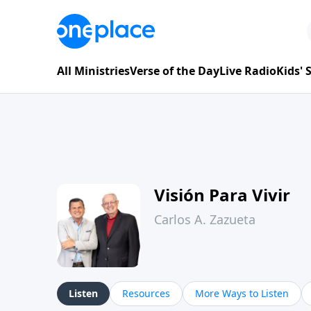
All Ministries
Verse of the Day
Live Radio
Kids'
Visión Para Vivir
Carlos A. Zazueta
Listen
Resources
More Ways to Listen