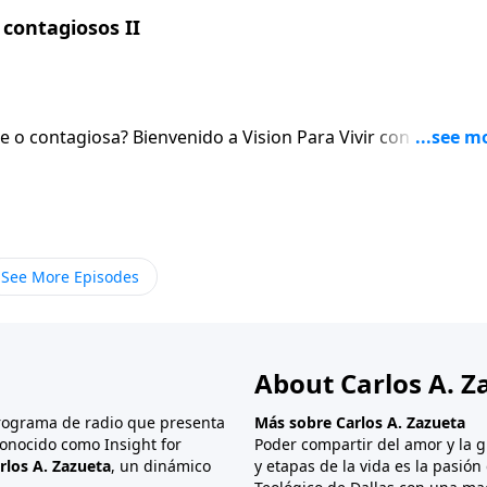
contagiosos II
sion Para Vivir con el pastor
 el Senor. Al igual que hablaremos de la necesidad de orar sin cesar.
See More Episodes
About Carlos A. Z
programa de radio que presenta
Más sobre Carlos A. Zazueta
onocido como Insight for
Poder compartir del amor y la g
rlos A. Zazueta
, un dinámico
y etapas de la vida es la pasió