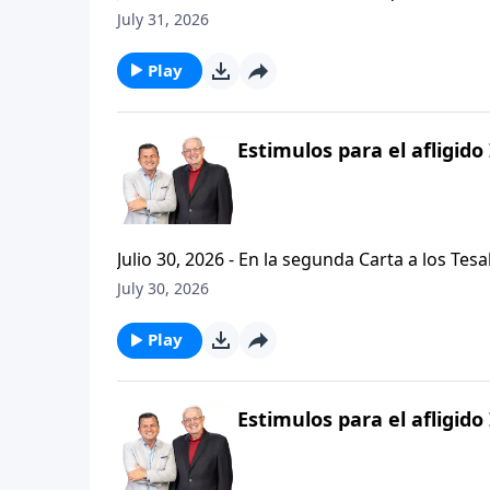
problemas, buscando empaquetar nuestros problemas en una
July 31, 2026
de hoy de Vision Para Vivir, aprenderemos a
respuestas a nuestros dilemas con esta seri
Play
Estimulos para el afligido 
Julio 30, 2026 - En la segunda Carta a los Tes
permanezcan firmes y aferrados a las ensenan
July 30, 2026
Palabra de Dios siga esparciendose por todo l
del mensaje que comenzamos hace un par de di
Play
Estimulos para el afligido 