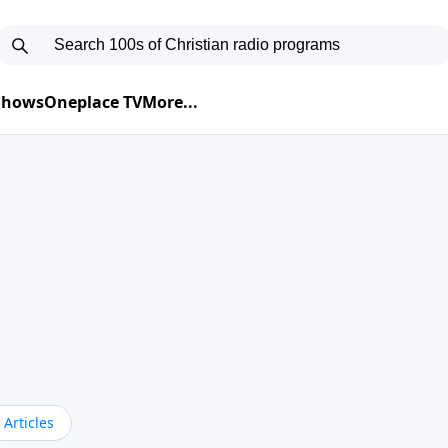
 Shows
Oneplace TV
More...
Articles