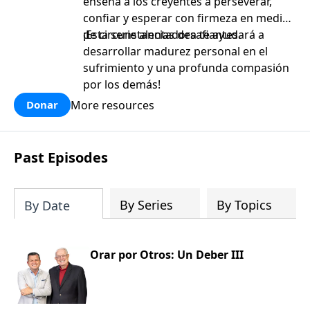
enseña a los creyentes a perseverar,
confiar y esperar con firmeza en medio
de circunstancias desafiantes.
¡Esta serie alentadora te ayudará a
desarrollar madurez personal en el
sufrimiento y una profunda compasión
por los demás!
More resources
Donar
Past Episodes
By Series
By Topics
By Date
Orar por Otros: Un Deber III