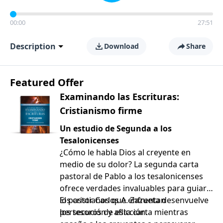
00:00
27:51
Description
Download
Share
Featured Offer
Examinando las Escrituras:
Cristianismo firme
Un estudio de Segunda a los
Tesalonicenses
¿Cómo le habla Dios al creyente en
medio de su dolor? La segunda carta
pastoral de Pablo a los tesalonicenses
ofrece verdades invaluables para guiar a
los cristianos que enfrentan
El pastor Carlos A. Zazueta desenvuelve
persecución y aflicción.
los tesoros de esta carta mientras