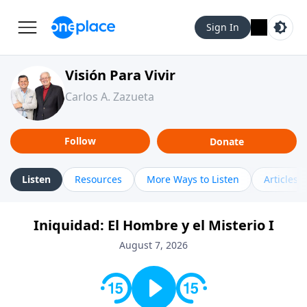
Sign In
Visión Para Vivir
Carlos A. Zazueta
Follow
Donate
Listen
Resources
More Ways to Listen
Articles
Iniquidad: El Hombre y el Misterio I
August 7, 2026