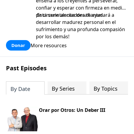
enseña a los creyentes a perseverar,
confiar y esperar con firmeza en medio
de circunstancias desafiantes.
¡Esta serie alentadora te ayudará a
desarrollar madurez personal en el
sufrimiento y una profunda compasión
por los demás!
More resources
Donar
Past Episodes
By Series
By Topics
By Date
Orar por Otros: Un Deber III