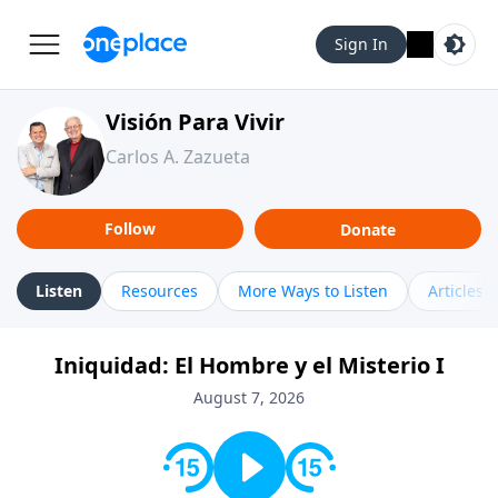
Sign In
Visión Para Vivir
Carlos A. Zazueta
Follow
Donate
Listen
Resources
More Ways to Listen
Articles
Iniquidad: El Hombre y el Misterio I
August 7, 2026