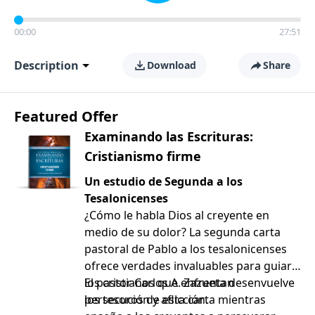
00:00
27:51
Description
Download
Share
Featured Offer
Examinando las Escrituras:
Cristianismo firme
Un estudio de Segunda a los
Tesalonicenses
¿Cómo le habla Dios al creyente en
medio de su dolor? La segunda carta
pastoral de Pablo a los tesalonicenses
ofrece verdades invaluables para guiar a
los cristianos que enfrentan
El pastor Carlos A. Zazueta desenvuelve
persecución y aflicción.
los tesoros de esta carta mientras