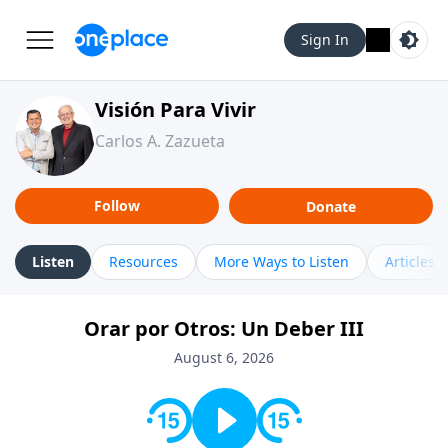
Sign In
Visión Para Vivir
Carlos A. Zazueta
Follow
Donate
Listen
Resources
More Ways to Listen
Articles
Orar por Otros: Un Deber III
August 6, 2026