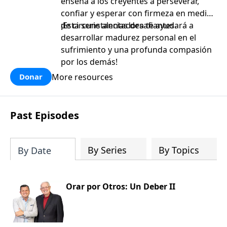
enseña a los creyentes a perseverar,
confiar y esperar con firmeza en medio
de circunstancias desafiantes.
¡Esta serie alentadora te ayudará a
desarrollar madurez personal en el
sufrimiento y una profunda compasión
por los demás!
More resources
Donar
Past Episodes
By Series
By Topics
By Date
Orar por Otros: Un Deber II