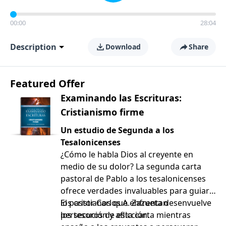
00:00
28:04
Description
Download
Share
Featured Offer
Examinando las Escrituras:
Cristianismo firme
Un estudio de Segunda a los
Tesalonicenses
¿Cómo le habla Dios al creyente en
medio de su dolor? La segunda carta
pastoral de Pablo a los tesalonicenses
ofrece verdades invaluables para guiar a
los cristianos que enfrentan
El pastor Carlos A. Zazueta desenvuelve
persecución y aflicción.
los tesoros de esta carta mientras