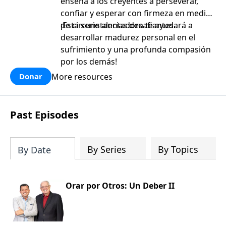
enseña a los creyentes a perseverar,
confiar y esperar con firmeza en medio
de circunstancias desafiantes.
¡Esta serie alentadora te ayudará a
desarrollar madurez personal en el
sufrimiento y una profunda compasión
por los demás!
More resources
Donar
Past Episodes
By Series
By Topics
By Date
Orar por Otros: Un Deber II