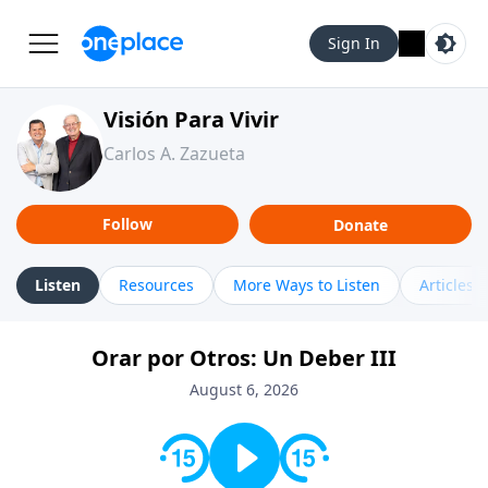
Sign In
Visión Para Vivir
Carlos A. Zazueta
Follow
Donate
Listen
Resources
More Ways to Listen
Articles
Orar por Otros: Un Deber III
August 6, 2026