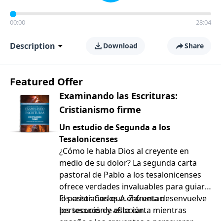
00:00
28:04
Description
Download
Share
Featured Offer
Examinando las Escrituras:
Cristianismo firme
Un estudio de Segunda a los
Tesalonicenses
¿Cómo le habla Dios al creyente en
medio de su dolor? La segunda carta
pastoral de Pablo a los tesalonicenses
ofrece verdades invaluables para guiar a
los cristianos que enfrentan
El pastor Carlos A. Zazueta desenvuelve
persecución y aflicción.
los tesoros de esta carta mientras