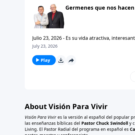
Germenes que nos hacen 
Julio 23, 2026 - Es su vida atractiva, interesante o contagiosa? Bienvenido a Vi
Carlos A. Zazueta. Actualmente estamos estudiando la primera carta a los Tesalonicenses, con esta serie
July 23, 2026
titulada CRISTIANISMO CONTAGIOSO. Y hoy continuaremos enfatizando la importancia de caminar
consistentemente con
Play
About Visión Para Vivir
Visión Para Vivir
es la versión al español del popular 
las enseñanzas bíblicas del
Pastor Chuck Swindoll
y c
Living. El Pastor Radial del programa en español es
Ca