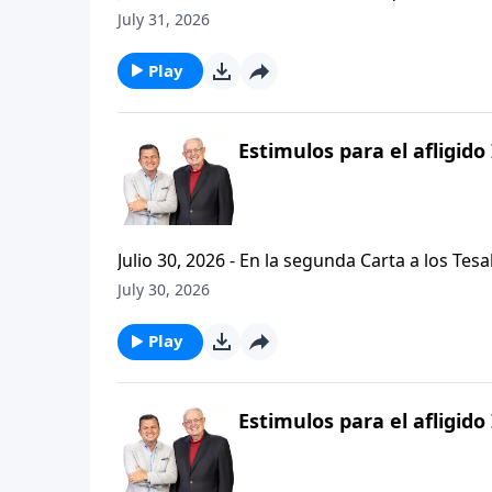
problemas, buscando empaquetar nuestros problemas en una
July 31, 2026
de hoy de Vision Para Vivir, aprenderemos a
respuestas a nuestros dilemas con esta seri
Play
Estimulos para el afligido 
Julio 30, 2026 - En la segunda Carta a los Tes
permanezcan firmes y aferrados a las ensenan
July 30, 2026
Palabra de Dios siga esparciendose por todo l
del mensaje que comenzamos hace un par de di
Play
Estimulos para el afligido 