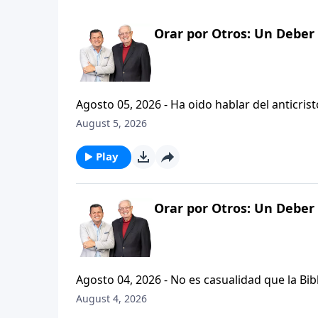
Orar por Otros: Un Deber 
Agosto 05, 2026 - Ha oido hablar del anticristo? Hoy vamos a escuchar al pastor Carlos A. Zazueta expl
que se refiere la Biblia cuando usa la palabr
August 5, 2026
parte de la serie CRISTIANISMO FIRME: UN 
Play
Orar por Otros: Un Deber 
Agosto 04, 2026 - No es casualidad que la Biblia contenga varia
profetas, apostoles...de gente comun y corrie
August 4, 2026
el pastor Carlos A. Zazueta nos ensenara com