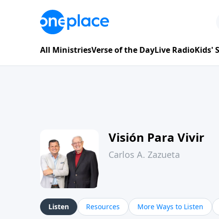
All Ministries
Verse of the Day
Live Radio
Kids'
Visión Para Vivir
Carlos A. Zazueta
Listen
Resources
More Ways to Listen