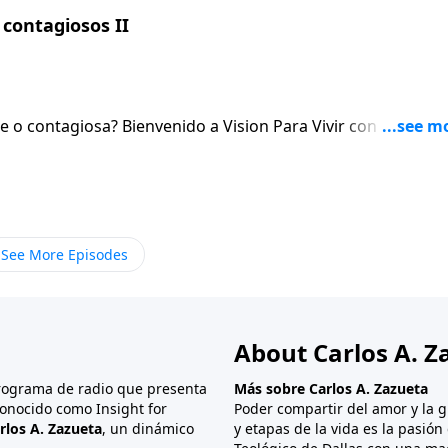
contagiosos II
sion Para Vivir con el pastor
 el Senor. Al igual que hablaremos de la necesidad de orar sin cesar.
See More Episodes
About Carlos A. Z
programa de radio que presenta
Más sobre Carlos A. Zazueta
onocido como Insight for
Poder compartir del amor y la g
rlos A. Zazueta
, un dinámico
y etapas de la vida es la pasió