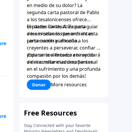
en medio de su dolor? La
segunda carta pastoral de Pablo
a los tesalonicenses ofrece
verdades invaluables para guiar
El pastor Carlos A. Zazueta
a los cristianos que enfrentan
desenvuelve los tesoros de esta
persecución y aflicción.
carta mientras enseña a los
creyentes a perseverar, confiar y
esperar con firmeza en medio
¡Esta serie alentadora te ayudará
de circunstancias desafiantes.
a desarrollar madurez personal
en el sufrimiento y una profunda
compasión por los demás!
More resources
Donar