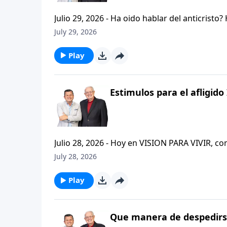
Julio 29, 2026 - Ha oido hablar del anticristo
que se refiere la Biblia cuando usa la palabr
July 29, 2026
parte de la serie CRISTIANISMO FIRME: UN E
capitulo de 2 Tesalonicenses y escuchemos l
Play
AFLIGIDO.
Estimulos para el afligido 
Julio 28, 2026 - Hoy en VISION PARA VIVIR, 
CRISTIANISMO FIRME: UN ESTUDIO DE 2 TESAL
July 28, 2026
tan pequeno pero grande en ensenanza. Si ti
el pastor Carlos A. Zazueta titulo: "ESTIMUL
Play
Que manera de despedirse