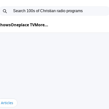
 Shows
Oneplace TV
More...
Articles