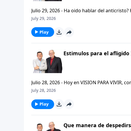
Julio 29, 2026 - Ha oido hablar del anticristo
que se refiere la Biblia cuando usa la palabr
July 29, 2026
parte de la serie CRISTIANISMO FIRME: UN E
capitulo de 2 Tesalonicenses y escuchemos l
Play
AFLIGIDO.
Estimulos para el afligido 
Julio 28, 2026 - Hoy en VISION PARA VIVIR, 
CRISTIANISMO FIRME: UN ESTUDIO DE 2 TESAL
July 28, 2026
tan pequeno pero grande en ensenanza. Si ti
el pastor Carlos A. Zazueta titulo: "ESTIMUL
Play
Que manera de despedirse