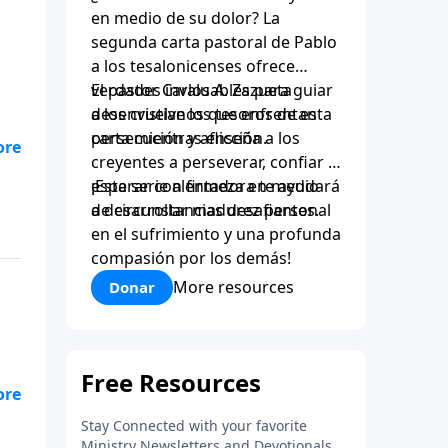
en medio de su dolor? La
segunda carta pastoral de Pablo
a los tesalonicenses ofrece
verdades invaluables para guiar
El pastor Carlos A. Zazueta
a los cristianos que enfrentan
desenvuelve los tesoros de esta
persecución y aflicción.
carta mientras enseña a los
creyentes a perseverar, confiar y
esperar con firmeza en medio
¡Esta serie alentadora te ayudará
de circunstancias desafiantes.
a desarrollar madurez personal
en el sufrimiento y una profunda
compasión por los demás!
More resources
Donar