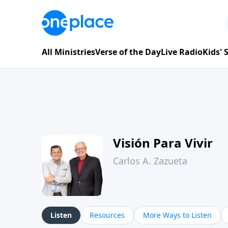
All Ministries
Verse of the Day
Live Radio
Kids'
Visión Para Vivir
Carlos A. Zazueta
Listen
Resources
More Ways to Listen