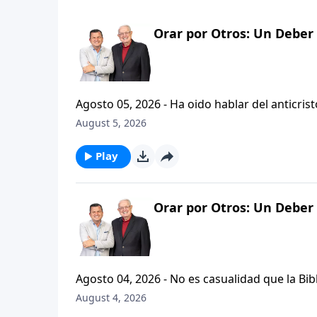
Orar por Otros: Un Deber 
Agosto 05, 2026 - Ha oido hablar del anticristo? Hoy vamos a escuchar al pastor Carlos A. Zazueta expl
que se refiere la Biblia cuando usa la palabr
August 5, 2026
parte de la serie CRISTIANISMO FIRME: UN 
Play
Orar por Otros: Un Deber 
Agosto 04, 2026 - No es casualidad que la Biblia contenga varia
profetas, apostoles...de gente comun y corrie
August 4, 2026
el pastor Carlos A. Zazueta nos ensenara com