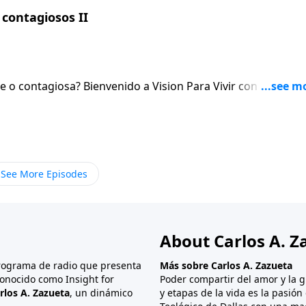
contagiosos II
sion Para Vivir con el pastor
 el Senor. Al igual que hablaremos de la necesidad de orar sin cesar.
See More Episodes
About Carlos A. Z
programa de radio que presenta
Más sobre Carlos A. Zazueta
onocido como Insight for
Poder compartir del amor y la g
rlos A. Zazueta
, un dinámico
y etapas de la vida es la pasió