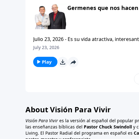
Germenes que nos hacen 
Julio 23, 2026 - Es su vida atractiva, interesante o contagiosa? Bienvenido a Vi
Carlos A. Zazueta. Actualmente estamos estudiando la primera carta a los Tesalonicenses, con esta serie
July 23, 2026
titulada CRISTIANISMO CONTAGIOSO. Y hoy continuaremos enfatizando la importancia de caminar
consistentemente con
Play
About Visión Para Vivir
Visión Para Vivir
es la versión al español del popular 
las enseñanzas bíblicas del
Pastor Chuck Swindoll
y c
Living. El Pastor Radial del programa en español es
Ca