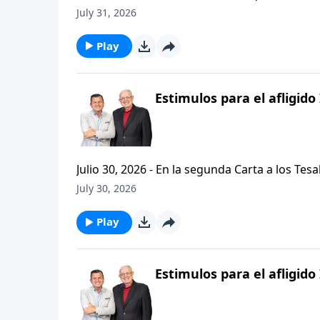
problemas, buscando empaquetar nuestros problemas en una
July 31, 2026
de hoy de Vision Para Vivir, aprenderemos a
respuestas a nuestros dilemas con esta seri
Play
Estimulos para el afligido 
Julio 30, 2026 - En la segunda Carta a los Tes
permanezcan firmes y aferrados a las ensenan
July 30, 2026
Palabra de Dios siga esparciendose por todo l
del mensaje que comenzamos hace un par de di
Play
Estimulos para el afligido 