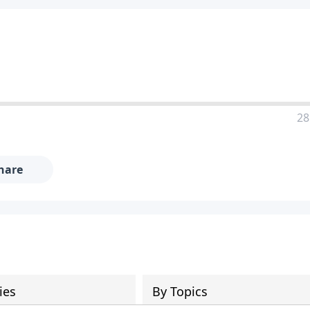
28
hare
ies
By Topics