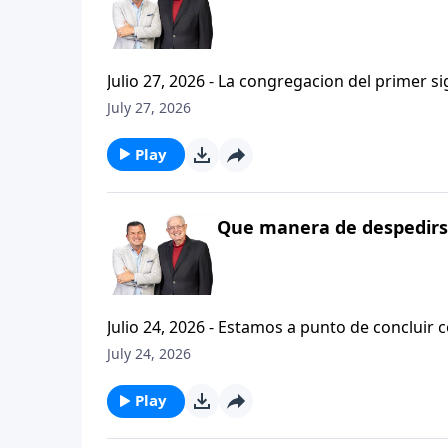
Julio 27, 2026 - La congregacion del primer s
interpersonales cristianas y genuinas. Se afirmaban mutuamente. Daban cuentas de si mismos unos con
July 27, 2026
otros. Y compartian un afecto que era absolutamente contagioso. H
que significa desarrollar relaciones autentica
Play
Que manera de despedirse
Julio 24, 2026 - Estamos a punto de concluir c
tesalonicenses titulado: Cristianismo Contagioso. En este escrito vemos una despedida franca. 
July 24, 2026
concluir su ensenanza con un despreocupado,
a sus hijos espirituales con una bendicion q
Play