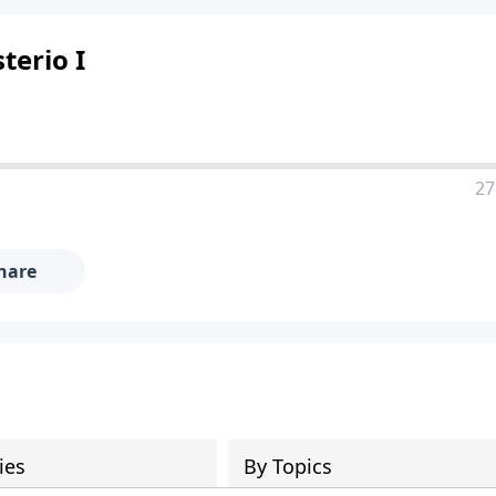
terio I
27
hare
ies
By Topics