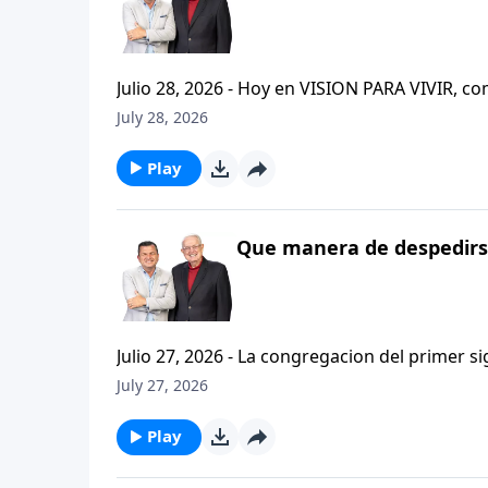
Julio 28, 2026 - Hoy en VISION PARA VIVIR, 
CRISTIANISMO FIRME: UN ESTUDIO DE 2 TESAL
July 28, 2026
tan pequeno pero grande en ensenanza. Si ti
el pastor Carlos A. Zazueta titulo: "ESTIMUL
Play
Que manera de despedirse
Julio 27, 2026 - La congregacion del primer s
interpersonales cristianas y genuinas. Se afirmaban mutuamente. Daban cuentas de si mismos unos con
July 27, 2026
otros. Y compartian un afecto que era absolutamente contagioso. H
que significa desarrollar relaciones autentica
Play