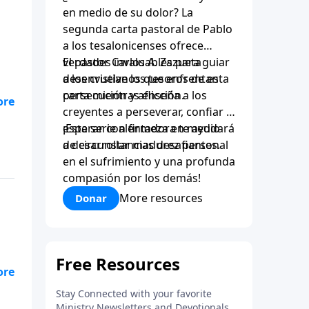
en medio de su dolor? La
segunda carta pastoral de Pablo
a los tesalonicenses ofrece
verdades invaluables para guiar
El pastor Carlos A. Zazueta
a los cristianos que enfrentan
desenvuelve los tesoros de esta
persecución y aflicción.
carta mientras enseña a los
creyentes a perseverar, confiar y
esperar con firmeza en medio
¡Esta serie alentadora te ayudará
de circunstancias desafiantes.
a desarrollar madurez personal
en el sufrimiento y una profunda
compasión por los demás!
More resources
Donar