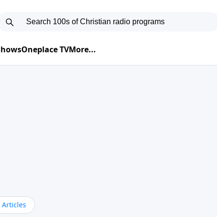
 Shows
Oneplace TV
More...
Articles