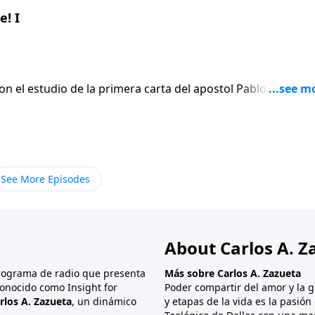
! I
on el estudio de la primera carta del apostol Pablo a los
En lugar de
 el apostol escribe seis versiculos para afirmar gentilmen
ue termina siendo el punto mas apasionado de toda su carta
See More Episodes
About Carlos A. Z
programa de radio que presenta
Más sobre Carlos A. Zazueta
onocido como Insight for
Poder compartir del amor y la g
rlos A. Zazueta
, un dinámico
y etapas de la vida es la pasió