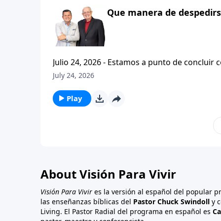
Que manera de despedirse
Julio 24, 2026 - Estamos a punto de concluir c
tesalonicenses titulado: Cristianismo Contagioso. En este escrito vemos una despedida franca. 
July 24, 2026
concluir su ensenanza con un despreocupado,
a sus hijos espirituales con una bendicion q
Play
About Visión Para Vivir
Visión Para Vivir
es la versión al español del popular 
las enseñanzas bíblicas del
Pastor Chuck Swindoll
y c
Living. El Pastor Radial del programa en español es
Ca