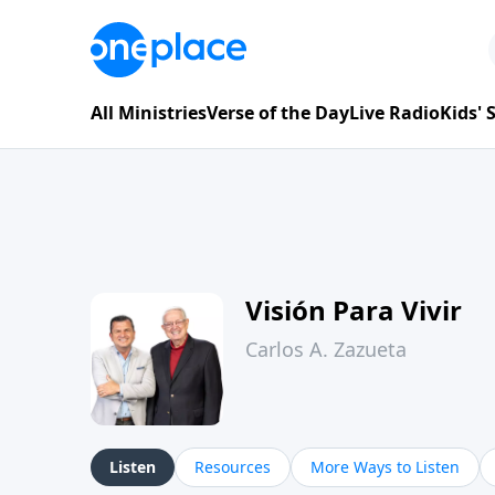
All Ministries
Verse of the Day
Live Radio
Kids'
Visión Para Vivir
Carlos A. Zazueta
Listen
Resources
More Ways to Listen