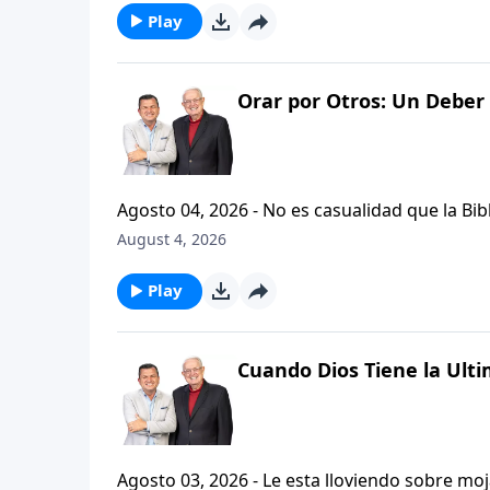
Play
Orar por Otros: Un Deber 
Agosto 04, 2026 - No es casualidad que la Biblia contenga varia
profetas, apostoles...de gente comun y corrie
August 4, 2026
el pastor Carlos A. Zazueta nos ensenara com
especifica.
Play
Cuando Dios Tiene la Ulti
Agosto 03, 2026 - Le esta lloviendo sobre mojado? Siente que el dolor y el sufrimiento se ha