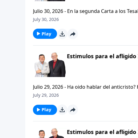
Julio 30, 2026 - En la segunda Carta a los Tes
permanezcan firmes y aferrados a las ensenan
July 30, 2026
Palabra de Dios siga esparciendose por todo l
del mensaje que comenzamos hace un par de di
Play
Estimulos para el afligido 
Julio 29, 2026 - Ha oido hablar del anticristo
que se refiere la Biblia cuando usa la palabr
July 29, 2026
parte de la serie CRISTIANISMO FIRME: UN E
capitulo de 2 Tesalonicenses y escuchemos l
Play
AFLIGIDO.
Estimulos para el afligido 