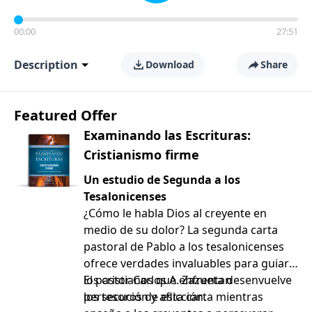
00:00
27:51
Description
Download
Share
Featured Offer
Examinando las Escrituras:
Cristianismo firme
Un estudio de Segunda a los
Tesalonicenses
¿Cómo le habla Dios al creyente en
medio de su dolor? La segunda carta
pastoral de Pablo a los tesalonicenses
ofrece verdades invaluables para guiar a
los cristianos que enfrentan
El pastor Carlos A. Zazueta desenvuelve
persecución y aflicción.
los tesoros de esta carta mientras