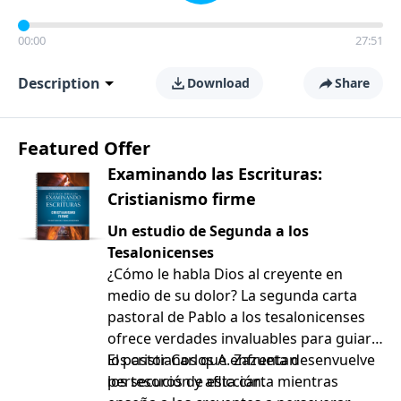
00:00
27:51
Description
Download
Share
Featured Offer
Examinando las Escrituras:
Cristianismo firme
Un estudio de Segunda a los
Tesalonicenses
¿Cómo le habla Dios al creyente en
medio de su dolor? La segunda carta
pastoral de Pablo a los tesalonicenses
ofrece verdades invaluables para guiar a
los cristianos que enfrentan
El pastor Carlos A. Zazueta desenvuelve
persecución y aflicción.
los tesoros de esta carta mientras