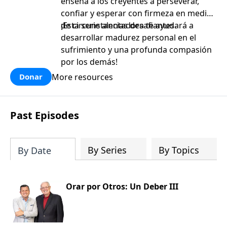
enseña a los creyentes a perseverar,
confiar y esperar con firmeza en medio
de circunstancias desafiantes.
¡Esta serie alentadora te ayudará a
desarrollar madurez personal en el
sufrimiento y una profunda compasión
por los demás!
More resources
Donar
Past Episodes
By Series
By Topics
By Date
Orar por Otros: Un Deber III