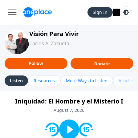
Sign In
Visión Para Vivir
Carlos A. Zazueta
Follow
Donate
Listen
Resources
More Ways to Listen
Articles
Iniquidad: El Hombre y el Misterio I
August 7, 2026