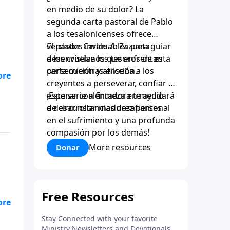
en medio de su dolor? La
segunda carta pastoral de Pablo
a los tesalonicenses ofrece
verdades invaluables para guiar
El pastor Carlos A. Zazueta
a los cristianos que enfrentan
desenvuelve los tesoros de esta
persecución y aflicción.
carta mientras enseña a los
creyentes a perseverar, confiar y
esperar con firmeza en medio
¡Esta serie alentadora te ayudará
de circunstancias desafiantes.
a desarrollar madurez personal
en el sufrimiento y una profunda
compasión por los demás!
More resources
Donar
o