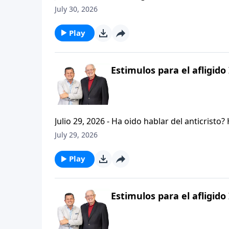
permanezcan firmes y aferrados a las ensenan
July 30, 2026
Palabra de Dios siga esparciendose por todo l
del mensaje que comenzamos hace un par de di
Play
Estimulos para el afligido 
Julio 29, 2026 - Ha oido hablar del anticristo
que se refiere la Biblia cuando usa la palabr
July 29, 2026
parte de la serie CRISTIANISMO FIRME: UN E
capitulo de 2 Tesalonicenses y escuchemos l
Play
AFLIGIDO.
Estimulos para el afligido 