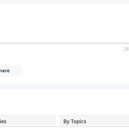
28
hare
ies
By Topics