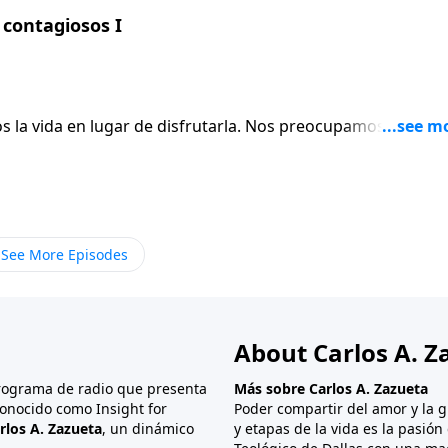
contagiosos I
ugar de disfrutarla. Nos preocupamos por las
rnos cuenta, empezamos a llevar cargas que no necesitamos.
s dara esperanza y consejo.
See More Episodes
About Carlos A. Z
programa de radio que presenta
Más sobre Carlos A. Zazueta
onocido como Insight for
Poder compartir del amor y la g
rlos A. Zazueta
, un dinámico
y etapas de la vida es la pasió