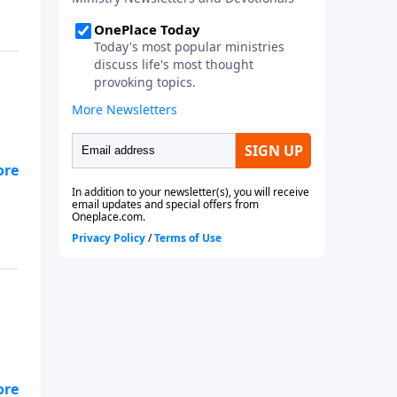
os
as
e