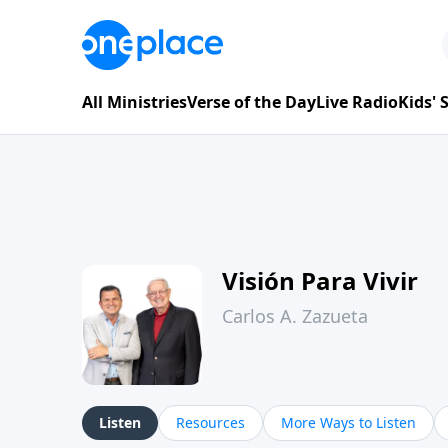
All Ministries
Verse of the Day
Live Radio
Kids'
Visión Para Vivir
Carlos A. Zazueta
Listen
Resources
More Ways to Listen