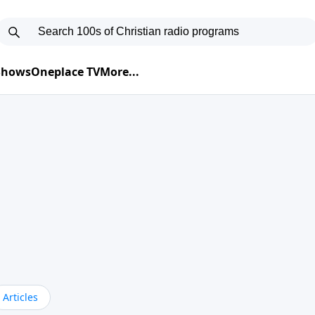
 Shows
Oneplace TV
More...
Articles