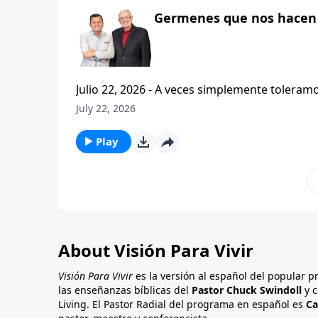
Germenes que nos hacen 
Julio 22, 2026 - A veces simplemente toleramos la vida en l
luchas y los problemas cotidianos, y sin da
July 22, 2026
Esa no es una buena manera de vivir. Hoy en Vision Para Vivir, el pastor Carlos A. Zazueta continuara con la
serie titulada: Cristianismo Contagioso, y no
Play
About Visión Para Vivir
Visión Para Vivir
es la versión al español del popular 
las enseñanzas bíblicas del
Pastor Chuck Swindoll
y c
Living. El Pastor Radial del programa en español es
Ca