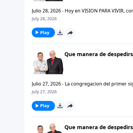
Julio 28, 2026 - Hoy en VISION PARA VIVIR, 
CRISTIANISMO FIRME: UN ESTUDIO DE 2 TESAL
July 28, 2026
tan pequeno pero grande en ensenanza. Si ti
el pastor Carlos A. Zazueta titulo: "ESTIMUL
Play
Que manera de despedirse
Julio 27, 2026 - La congregacion del primer s
interpersonales cristianas y genuinas. Se afirmaban mutuamente. Daban cuentas de si mismos unos con
July 27, 2026
otros. Y compartian un afecto que era absolutamente contagioso. H
que significa desarrollar relaciones autentica
Play
Que manera de despedirse