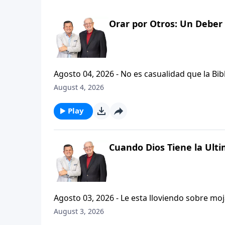
Orar por Otros: Un Deber 
Agosto 04, 2026 - No es casualidad que la Biblia contenga varia
profetas, apostoles...de gente comun y corrie
August 4, 2026
el pastor Carlos A. Zazueta nos ensenara com
especifica.
Play
Cuando Dios Tiene la Ulti
Agosto 03, 2026 - Le esta lloviendo sobre mojado? Siente que el dolor y el sufrimiento se ha
ilimitadamente en su vida? Santiago, capitulo
August 3, 2026
nos hallemos en diversas pruebas, sabiendo que l