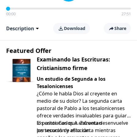
00:00
27:51
Description
Download
Share
Featured Offer
Examinando las Escrituras:
Cristianismo firme
Un estudio de Segunda a los
Tesalonicenses
¿Cómo le habla Dios al creyente en
medio de su dolor? La segunda carta
pastoral de Pablo a los tesalonicenses
ofrece verdades invaluables para guiar a
los cristianos que enfrentan
El pastor Carlos A. Zazueta desenvuelve
persecución y aflicción.
los tesoros de esta carta mientras