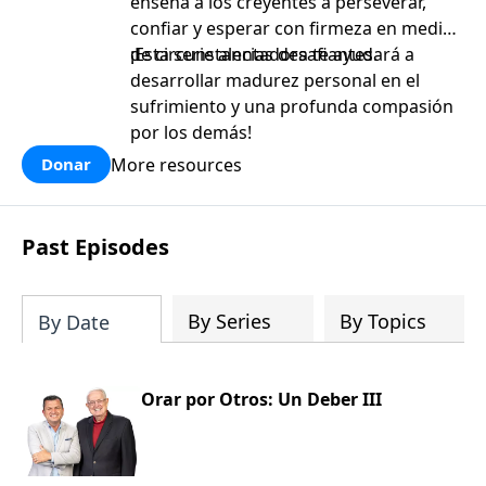
enseña a los creyentes a perseverar,
confiar y esperar con firmeza en medio
de circunstancias desafiantes.
¡Esta serie alentadora te ayudará a
desarrollar madurez personal en el
sufrimiento y una profunda compasión
por los demás!
More resources
Donar
Past Episodes
By Series
By Topics
By Date
Orar por Otros: Un Deber III