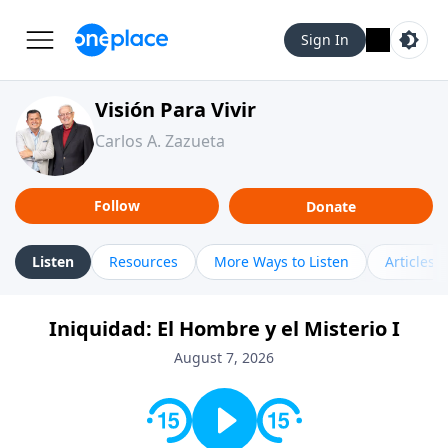
Sign In
Visión Para Vivir
Carlos A. Zazueta
Follow
Donate
Listen
Resources
More Ways to Listen
Articles
Iniquidad: El Hombre y el Misterio I
August 7, 2026