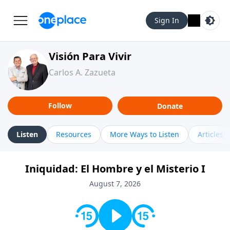
Sign In
Visión Para Vivir
Carlos A. Zazueta
Follow
Donate
Listen
Resources
More Ways to Listen
Articles
Iniquidad: El Hombre y el Misterio I
August 7, 2026