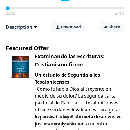
00:00
27:51
Description
Download
Share
Featured Offer
Examinando las Escrituras:
Cristianismo firme
Un estudio de Segunda a los
Tesalonicenses
¿Cómo le habla Dios al creyente en
medio de su dolor? La segunda carta
pastoral de Pablo a los tesalonicenses
ofrece verdades invaluables para guiar a
los cristianos que enfrentan
El pastor Carlos A. Zazueta desenvuelve
persecución y aflicción.
los tesoros de esta carta mientras