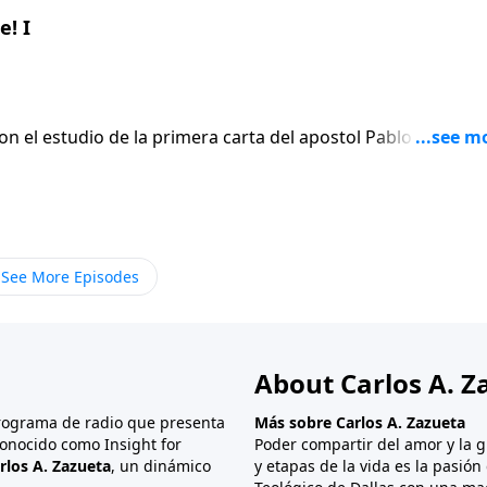
! I
on el estudio de la primera carta del apostol Pablo a los
En lugar de
 el apostol escribe seis versiculos para afirmar gentilmen
ue termina siendo el punto mas apasionado de toda su carta
See More Episodes
About Carlos A. Z
programa de radio que presenta
Más sobre Carlos A. Zazueta
onocido como Insight for
Poder compartir del amor y la g
rlos A. Zazueta
, un dinámico
y etapas de la vida es la pasió