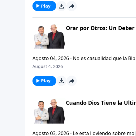
Play
Orar por Otros: Un Deber 
Agosto 04, 2026 - No es casualidad que la Biblia contenga varia
profetas, apostoles...de gente comun y corrie
August 4, 2026
el pastor Carlos A. Zazueta nos ensenara com
especifica.
Play
Cuando Dios Tiene la Ulti
Agosto 03, 2026 - Le esta lloviendo sobre mojado? Siente que el dolor y el sufrimiento se ha