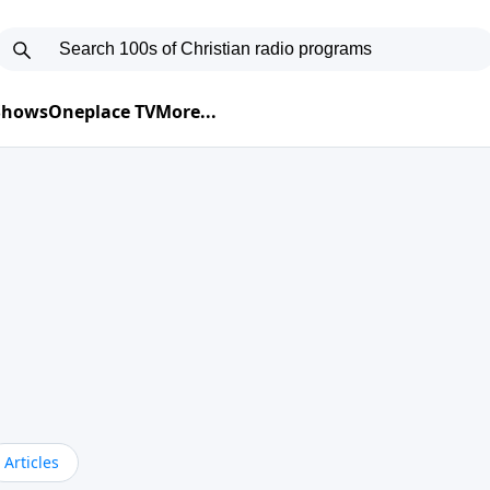
 Shows
Oneplace TV
More...
Articles