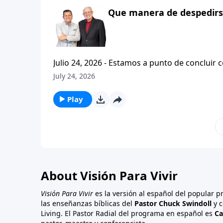
Que manera de despedirse
Julio 24, 2026 - Estamos a punto de concluir c
tesalonicenses titulado: Cristianismo Contagioso. En este escrito vemos una despedida franca. 
July 24, 2026
concluir su ensenanza con un despreocupado,
a sus hijos espirituales con una bendicion q
Play
About Visión Para Vivir
Visión Para Vivir
es la versión al español del popular 
las enseñanzas bíblicas del
Pastor Chuck Swindoll
y c
Living. El Pastor Radial del programa en español es
Ca