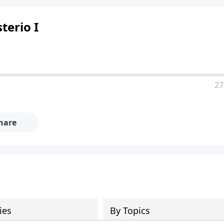
terio I
27
hare
ies
By Topics