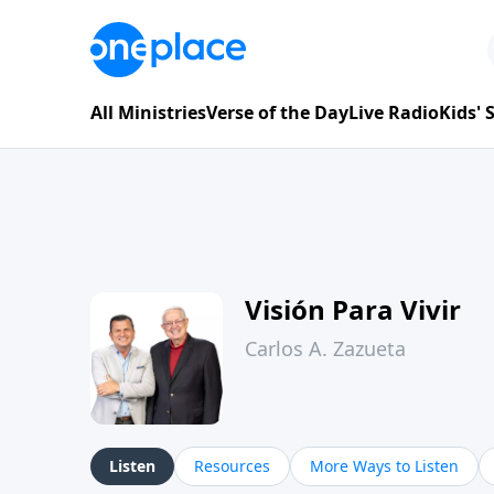
All Ministries
Verse of the Day
Live Radio
Kids'
Visión Para Vivir
Carlos A. Zazueta
Listen
Resources
More Ways to Listen