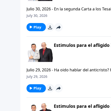
Julio 30, 2026 - En la segunda Carta a los Tes
permanezcan firmes y aferrados a las ensenan
July 30, 2026
Palabra de Dios siga esparciendose por todo l
del mensaje que comenzamos hace un par de di
Play
Estimulos para el afligido 
Julio 29, 2026 - Ha oido hablar del anticristo
que se refiere la Biblia cuando usa la palabr
July 29, 2026
parte de la serie CRISTIANISMO FIRME: UN E
capitulo de 2 Tesalonicenses y escuchemos l
Play
AFLIGIDO.
Estimulos para el afligido 