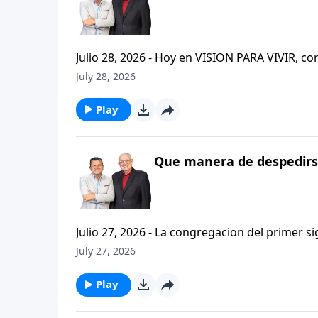
Julio 28, 2026 - Hoy en VISION PARA VIVIR, 
CRISTIANISMO FIRME: UN ESTUDIO DE 2 TESAL
July 28, 2026
tan pequeno pero grande en ensenanza. Si ti
el pastor Carlos A. Zazueta titulo: "ESTIMUL
Play
Que manera de despedirse
Julio 27, 2026 - La congregacion del primer s
interpersonales cristianas y genuinas. Se afirmaban mutuamente. Daban cuentas de si mismos unos con
July 27, 2026
otros. Y compartian un afecto que era absolutamente contagioso. H
que significa desarrollar relaciones autentica
Play