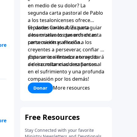
en medio de su dolor? La
segunda carta pastoral de Pablo
a los tesalonicenses ofrece
verdades invaluables para guiar
El pastor Carlos A. Zazueta
a los cristianos que enfrentan
desenvuelve los tesoros de esta
persecución y aflicción.
carta mientras enseña a los
creyentes a perseverar, confiar y
esperar con firmeza en medio
¡Esta serie alentadora te ayudará
de circunstancias desafiantes.
a desarrollar madurez personal
en el sufrimiento y una profunda
compasión por los demás!
More resources
Donar