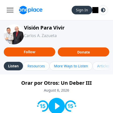
Sign In
Visión Para Vivir
Carlos A. Zazueta
Follow
Donate
Listen
Resources
More Ways to Listen
Articles
Orar por Otros: Un Deber III
August 6, 2026