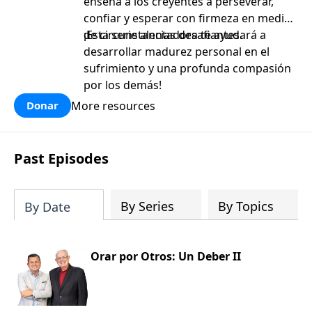
enseña a los creyentes a perseverar,
confiar y esperar con firmeza en medio
de circunstancias desafiantes.
¡Esta serie alentadora te ayudará a
desarrollar madurez personal en el
sufrimiento y una profunda compasión
por los demás!
More resources
Donar
Past Episodes
By Series
By Topics
By Date
Orar por Otros: Un Deber II