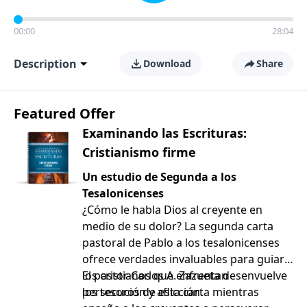
00:00
28:04
Description
Download
Share
Featured Offer
Examinando las Escrituras:
Cristianismo firme
Un estudio de Segunda a los
Tesalonicenses
¿Cómo le habla Dios al creyente en
medio de su dolor? La segunda carta
pastoral de Pablo a los tesalonicenses
ofrece verdades invaluables para guiar a
los cristianos que enfrentan
El pastor Carlos A. Zazueta desenvuelve
persecución y aflicción.
los tesoros de esta carta mientras