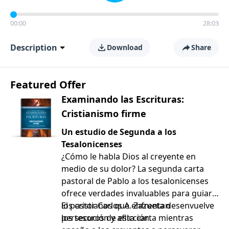
00:00
28:03
Description
Download
Share
Featured Offer
Examinando las Escrituras:
Cristianismo firme
Un estudio de Segunda a los
Tesalonicenses
¿Cómo le habla Dios al creyente en
medio de su dolor? La segunda carta
pastoral de Pablo a los tesalonicenses
ofrece verdades invaluables para guiar a
los cristianos que enfrentan
El pastor Carlos A. Zazueta desenvuelve
persecución y aflicción.
los tesoros de esta carta mientras