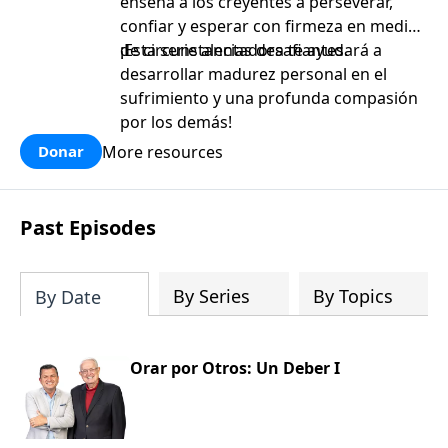
enseña a los creyentes a perseverar,
confiar y esperar con firmeza en medio
de circunstancias desafiantes.
¡Esta serie alentadora te ayudará a
desarrollar madurez personal en el
sufrimiento y una profunda compasión
por los demás!
More resources
Donar
Past Episodes
By Series
By Topics
By Date
Orar por Otros: Un Deber I