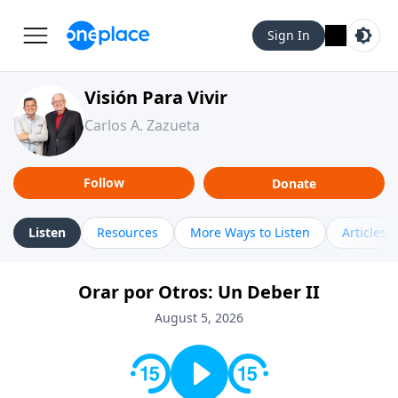
Sign In
Visión Para Vivir
Carlos A. Zazueta
Follow
Donate
Listen
Resources
More Ways to Listen
Articles
Orar por Otros: Un Deber II
August 5, 2026