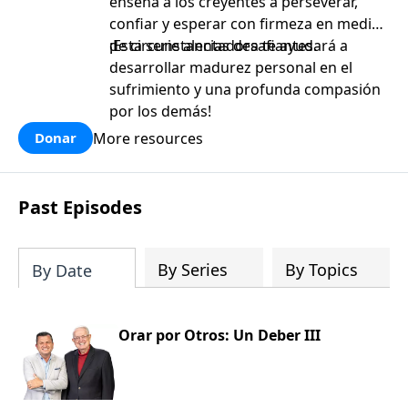
enseña a los creyentes a perseverar,
confiar y esperar con firmeza en medio
de circunstancias desafiantes.
¡Esta serie alentadora te ayudará a
desarrollar madurez personal en el
sufrimiento y una profunda compasión
por los demás!
More resources
Donar
Past Episodes
By Series
By Topics
By Date
Orar por Otros: Un Deber III