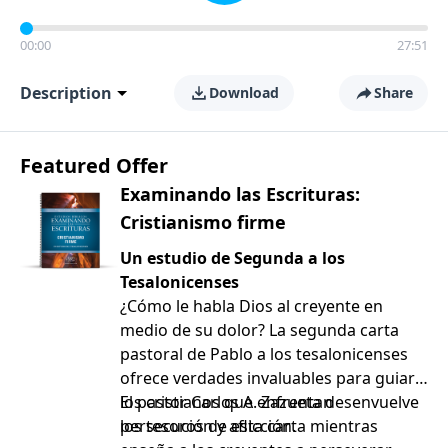
00:00
27:51
Description
Download
Share
Featured Offer
Examinando las Escrituras:
Cristianismo firme
Un estudio de Segunda a los
Tesalonicenses
¿Cómo le habla Dios al creyente en
medio de su dolor? La segunda carta
pastoral de Pablo a los tesalonicenses
ofrece verdades invaluables para guiar a
los cristianos que enfrentan
El pastor Carlos A. Zazueta desenvuelve
persecución y aflicción.
los tesoros de esta carta mientras