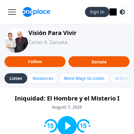
Sign In
Visión Para Vivir
Carlos A. Zazueta
Follow
Donate
Listen
Resources
More Ways to Listen
Articles
Iniquidad: El Hombre y el Misterio I
August 7, 2026