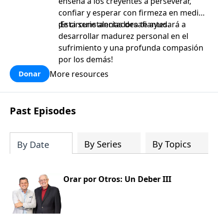
enseña a los creyentes a perseverar,
confiar y esperar con firmeza en medio
de circunstancias desafiantes.
¡Esta serie alentadora te ayudará a
desarrollar madurez personal en el
sufrimiento y una profunda compasión
por los demás!
More resources
Donar
Past Episodes
By Series
By Topics
By Date
Orar por Otros: Un Deber III