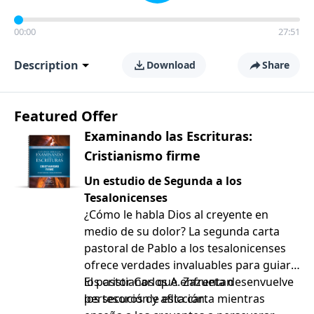
00:00
27:51
Description
Download
Share
Featured Offer
Examinando las Escrituras:
Cristianismo firme
Un estudio de Segunda a los
Tesalonicenses
¿Cómo le habla Dios al creyente en
medio de su dolor? La segunda carta
pastoral de Pablo a los tesalonicenses
ofrece verdades invaluables para guiar a
los cristianos que enfrentan
El pastor Carlos A. Zazueta desenvuelve
persecución y aflicción.
los tesoros de esta carta mientras