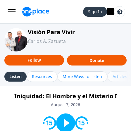
Sign In
Visión Para Vivir
Carlos A. Zazueta
Follow
Donate
Listen
Resources
More Ways to Listen
Articles
Iniquidad: El Hombre y el Misterio I
August 7, 2026