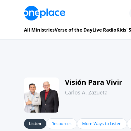
All Ministries
Verse of the Day
Live Radio
Kids'
Visión Para Vivir
Carlos A. Zazueta
Listen
Resources
More Ways to Listen