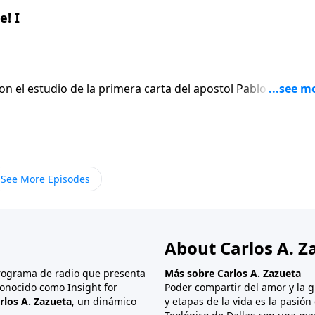
! I
on el estudio de la primera carta del apostol Pablo a los
En lugar de
 el apostol escribe seis versiculos para afirmar gentilmen
ue termina siendo el punto mas apasionado de toda su carta
See More Episodes
About Carlos A. Z
programa de radio que presenta
Más sobre Carlos A. Zazueta
onocido como Insight for
Poder compartir del amor y la g
rlos A. Zazueta
, un dinámico
y etapas de la vida es la pasió