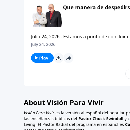
Que manera de despedirse
Julio 24, 2026 - Estamos a punto de concluir c
tesalonicenses titulado: Cristianismo Contagioso. En este escrito vemos una despedida franca. 
July 24, 2026
concluir su ensenanza con un despreocupado,
a sus hijos espirituales con una bendicion q
Play
About Visión Para Vivir
Visión Para Vivir
es la versión al español del popular 
las enseñanzas bíblicas del
Pastor Chuck Swindoll
y c
Living. El Pastor Radial del programa en español es
Ca