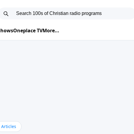
 Shows
Oneplace TV
More...
Articles