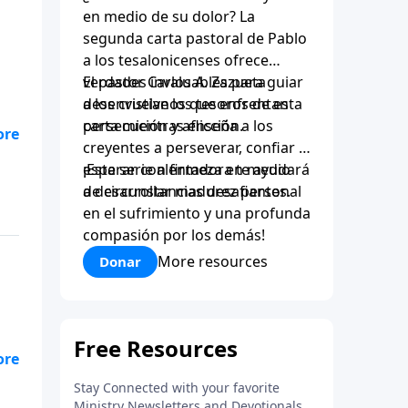
en medio de su dolor? La
segunda carta pastoral de Pablo
a los tesalonicenses ofrece
verdades invaluables para guiar
El pastor Carlos A. Zazueta
a los cristianos que enfrentan
desenvuelve los tesoros de esta
persecución y aflicción.
carta mientras enseña a los
creyentes a perseverar, confiar y
esperar con firmeza en medio
¡Esta serie alentadora te ayudará
de circunstancias desafiantes.
a desarrollar madurez personal
en el sufrimiento y una profunda
compasión por los demás!
More resources
Donar