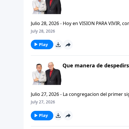
Julio 28, 2026 - Hoy en VISION PARA VIVIR, 
CRISTIANISMO FIRME: UN ESTUDIO DE 2 TESAL
July 28, 2026
tan pequeno pero grande en ensenanza. Si ti
el pastor Carlos A. Zazueta titulo: "ESTIMUL
Play
Que manera de despedirse
Julio 27, 2026 - La congregacion del primer s
interpersonales cristianas y genuinas. Se afirmaban mutuamente. Daban cuentas de si mismos unos con
July 27, 2026
otros. Y compartian un afecto que era absolutamente contagioso. H
que significa desarrollar relaciones autentica
Play