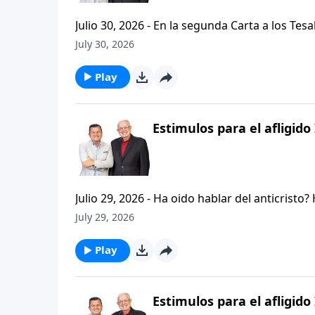
Julio 30, 2026 - En la segunda Carta a los Tes
permanezcan firmes y aferrados a las ensenan
July 30, 2026
Palabra de Dios siga esparciendose por todo l
del mensaje que comenzamos hace un par de di
Play
Estimulos para el afligido 
Julio 29, 2026 - Ha oido hablar del anticristo
que se refiere la Biblia cuando usa la palabr
July 29, 2026
parte de la serie CRISTIANISMO FIRME: UN E
capitulo de 2 Tesalonicenses y escuchemos l
Play
AFLIGIDO.
Estimulos para el afligido 