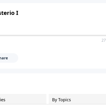
terio I
27
hare
ies
By Topics