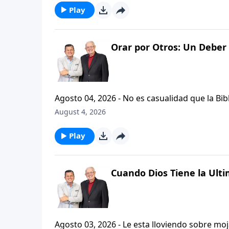
Play
Orar por Otros: Un Deber 
Agosto 04, 2026 - No es casualidad que la Biblia contenga varia
profetas, apostoles...de gente comun y corrie
August 4, 2026
el pastor Carlos A. Zazueta nos ensenara com
especifica.
Play
Cuando Dios Tiene la Ulti
Agosto 03, 2026 - Le esta lloviendo sobre mojado? Siente que el dolor y el sufrimiento se ha