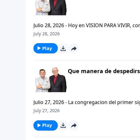
Julio 28, 2026 - Hoy en VISION PARA VIVIR, 
CRISTIANISMO FIRME: UN ESTUDIO DE 2 TESAL
July 28, 2026
tan pequeno pero grande en ensenanza. Si ti
el pastor Carlos A. Zazueta titulo: "ESTIMUL
Play
Que manera de despedirse
Julio 27, 2026 - La congregacion del primer s
interpersonales cristianas y genuinas. Se afirmaban mutuamente. Daban cuentas de si mismos unos con
July 27, 2026
otros. Y compartian un afecto que era absolutamente contagioso. H
que significa desarrollar relaciones autentica
Play