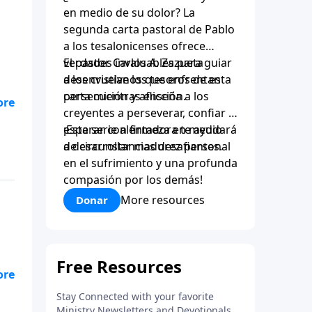
en medio de su dolor? La
segunda carta pastoral de Pablo
a los tesalonicenses ofrece
verdades invaluables para guiar
El pastor Carlos A. Zazueta
a los cristianos que enfrentan
desenvuelve los tesoros de esta
persecución y aflicción.
carta mientras enseña a los
creyentes a perseverar, confiar y
esperar con firmeza en medio
¡Esta serie alentadora te ayudará
de circunstancias desafiantes.
a desarrollar madurez personal
en el sufrimiento y una profunda
compasión por los demás!
More resources
Donar