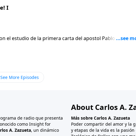
! I
on el estudio de la primera carta del apostol Pablo a los
En lugar de
 el apostol escribe seis versiculos para afirmar gentilmen
ue termina siendo el punto mas apasionado de toda su carta
See More Episodes
About Carlos A. Z
programa de radio que presenta
Más sobre Carlos A. Zazueta
onocido como Insight for
Poder compartir del amor y la g
rlos A. Zazueta
, un dinámico
y etapas de la vida es la pasió