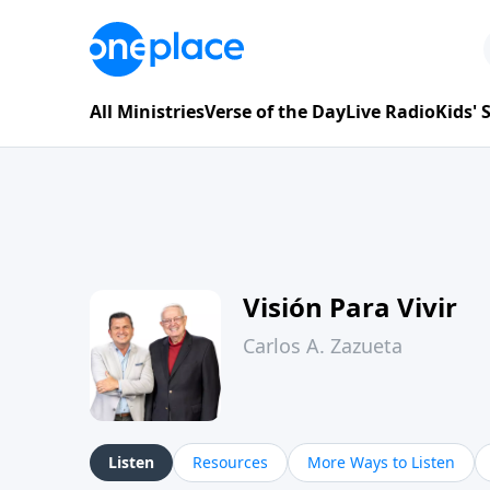
All Ministries
Verse of the Day
Live Radio
Kids'
Visión Para Vivir
Carlos A. Zazueta
Listen
Resources
More Ways to Listen