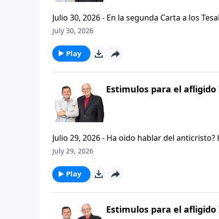
Julio 30, 2026 - En la segunda Carta a los Tes
permanezcan firmes y aferrados a las ensenan
July 30, 2026
Palabra de Dios siga esparciendose por todo l
del mensaje que comenzamos hace un par de di
Play
Estimulos para el afligido 
Julio 29, 2026 - Ha oido hablar del anticristo
que se refiere la Biblia cuando usa la palabr
July 29, 2026
parte de la serie CRISTIANISMO FIRME: UN E
capitulo de 2 Tesalonicenses y escuchemos l
Play
AFLIGIDO.
Estimulos para el afligido 