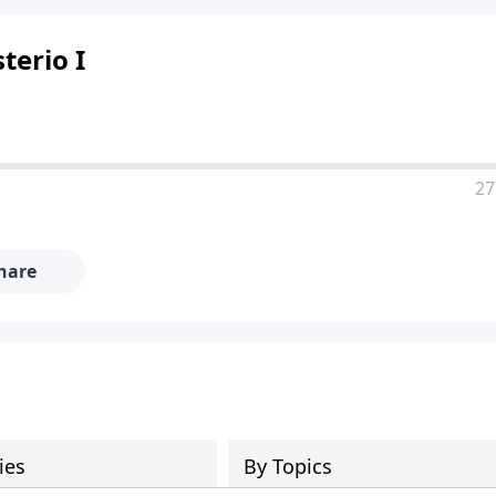
terio I
27
hare
ies
By Topics