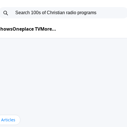
 Shows
Oneplace TV
More...
Articles