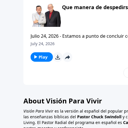
Que manera de despedirse
Julio 24, 2026 - Estamos a punto de concluir c
tesalonicenses titulado: Cristianismo Contagioso. En este escrito vemos una despedida franca. 
July 24, 2026
concluir su ensenanza con un despreocupado,
a sus hijos espirituales con una bendicion q
Play
About Visión Para Vivir
Visión Para Vivir
es la versión al español del popular 
las enseñanzas bíblicas del
Pastor Chuck Swindoll
y c
Living. El Pastor Radial del programa en español es
Ca