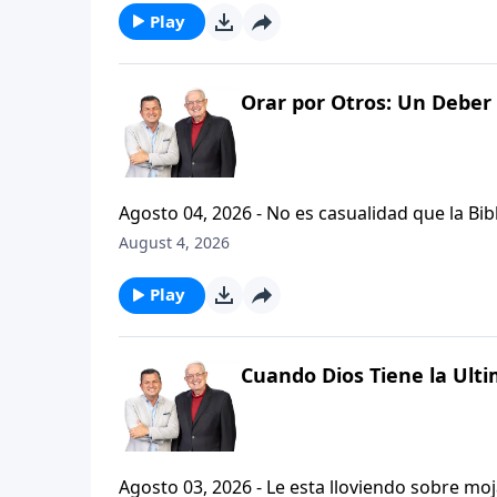
Play
Orar por Otros: Un Deber 
Agosto 04, 2026 - No es casualidad que la Biblia contenga varia
profetas, apostoles...de gente comun y corrie
August 4, 2026
el pastor Carlos A. Zazueta nos ensenara com
especifica.
Play
Cuando Dios Tiene la Ulti
Agosto 03, 2026 - Le esta lloviendo sobre mojado? Siente que el dolor y el sufrimiento se ha