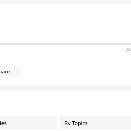
28
hare
ies
By Topics