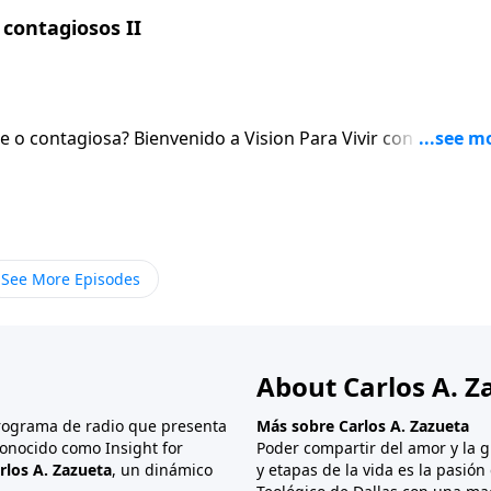
contagiosos II
sion Para Vivir con el pastor
 el Senor. Al igual que hablaremos de la necesidad de orar sin cesar.
See More Episodes
About Carlos A. Z
programa de radio que presenta
Más sobre Carlos A. Zazueta
onocido como Insight for
Poder compartir del amor y la g
rlos A. Zazueta
, un dinámico
y etapas de la vida es la pasió