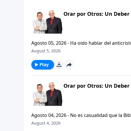
Orar por Otros: Un Deber 
Agosto 05, 2026 - Ha oido hablar del anticristo? Hoy vamos a escuchar al pastor Carlos A. Zazueta expl
que se refiere la Biblia cuando usa la palabr
August 5, 2026
parte de la serie CRISTIANISMO FIRME: UN 
Play
Orar por Otros: Un Deber 
Agosto 04, 2026 - No es casualidad que la Biblia contenga varia
profetas, apostoles...de gente comun y corrie
August 4, 2026
el pastor Carlos A. Zazueta nos ensenara com