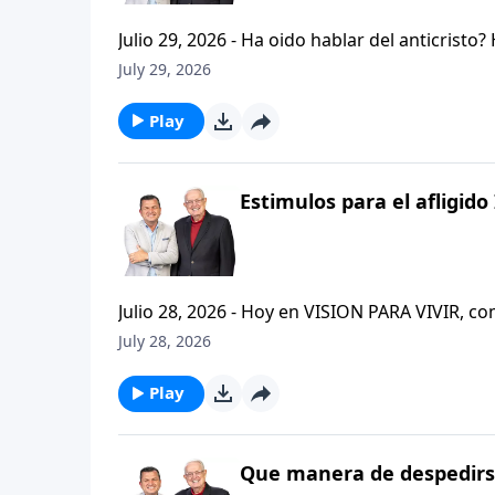
Julio 29, 2026 - Ha oido hablar del anticristo
que se refiere la Biblia cuando usa la palabr
July 29, 2026
parte de la serie CRISTIANISMO FIRME: UN E
capitulo de 2 Tesalonicenses y escuchemos l
Play
AFLIGIDO.
Estimulos para el afligido 
Julio 28, 2026 - Hoy en VISION PARA VIVIR, 
CRISTIANISMO FIRME: UN ESTUDIO DE 2 TESAL
July 28, 2026
tan pequeno pero grande en ensenanza. Si ti
el pastor Carlos A. Zazueta titulo: "ESTIMUL
Play
Que manera de despedirse