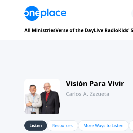
All Ministries
Verse of the Day
Live Radio
Kids'
Visión Para Vivir
Carlos A. Zazueta
Listen
Resources
More Ways to Listen