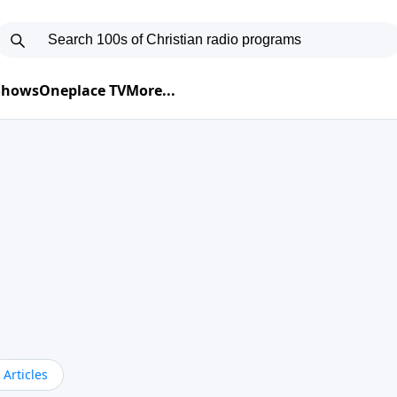
 Shows
Oneplace TV
More...
Articles