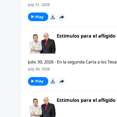
problemas, buscando empaquetar nuestros problemas en una
July 31, 2026
de hoy de Vision Para Vivir, aprenderemos a
respuestas a nuestros dilemas con esta seri
Play
Estimulos para el afligido 
Julio 30, 2026 - En la segunda Carta a los Tes
permanezcan firmes y aferrados a las ensenan
July 30, 2026
Palabra de Dios siga esparciendose por todo l
del mensaje que comenzamos hace un par de di
Play
Estimulos para el afligido 