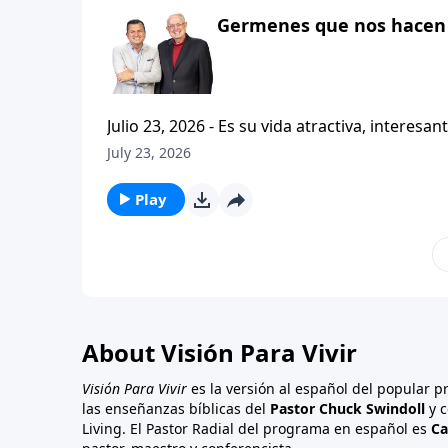
Germenes que nos hacen 
Julio 23, 2026 - Es su vida atractiva, interesante o contagiosa? Bienvenido a Vi
Carlos A. Zazueta. Actualmente estamos estudiando la primera carta a los Tesalonicenses, con esta serie
July 23, 2026
titulada CRISTIANISMO CONTAGIOSO. Y hoy continuaremos enfatizando la importancia de caminar
consistentemente con
Play
About Visión Para Vivir
Visión Para Vivir
es la versión al español del popular 
las enseñanzas bíblicas del
Pastor Chuck Swindoll
y c
Living. El Pastor Radial del programa en español es
Ca