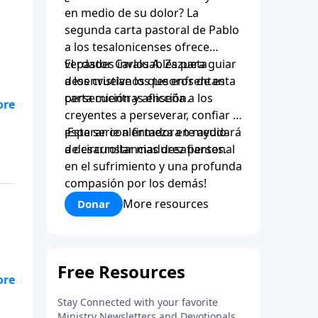
en medio de su dolor? La
segunda carta pastoral de Pablo
a los tesalonicenses ofrece
verdades invaluables para guiar
El pastor Carlos A. Zazueta
a los cristianos que enfrentan
desenvuelve los tesoros de esta
persecución y aflicción.
carta mientras enseña a los
creyentes a perseverar, confiar y
esperar con firmeza en medio
¡Esta serie alentadora te ayudará
de circunstancias desafiantes.
a desarrollar madurez personal
en el sufrimiento y una profunda
compasión por los demás!
More resources
Donar