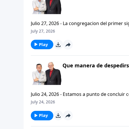
Julio 27, 2026 - La congregacion del primer s
interpersonales cristianas y genuinas. Se afirmaban mutuamente. Daban cuentas de si mismos unos con
July 27, 2026
otros. Y compartian un afecto que era absolutamente contagioso. H
que significa desarrollar relaciones autentica
Play
Que manera de despedirse
Julio 24, 2026 - Estamos a punto de concluir c
tesalonicenses titulado: Cristianismo Contagioso. En este escrito vemos una despedida franca. 
July 24, 2026
concluir su ensenanza con un despreocupado,
a sus hijos espirituales con una bendicion q
Play