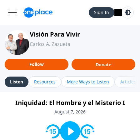
Sign In
Visión Para Vivir
Carlos A. Zazueta
Follow
Donate
Listen
Resources
More Ways to Listen
Articles
Iniquidad: El Hombre y el Misterio I
August 7, 2026