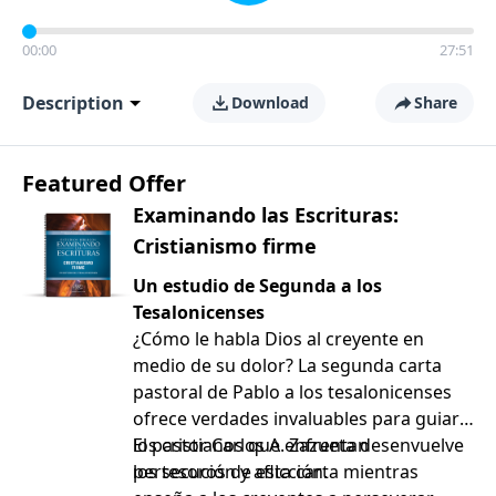
00:00
27:51
Description
Download
Share
Featured Offer
Examinando las Escrituras:
Cristianismo firme
Un estudio de Segunda a los
Tesalonicenses
¿Cómo le habla Dios al creyente en
medio de su dolor? La segunda carta
pastoral de Pablo a los tesalonicenses
ofrece verdades invaluables para guiar a
los cristianos que enfrentan
El pastor Carlos A. Zazueta desenvuelve
persecución y aflicción.
los tesoros de esta carta mientras