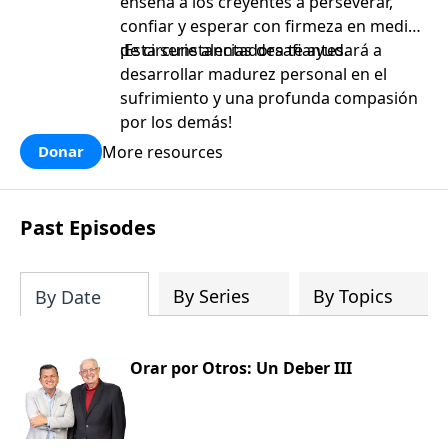
enseña a los creyentes a perseverar,
confiar y esperar con firmeza en medio
de circunstancias desafiantes.
¡Esta serie alentadora te ayudará a
desarrollar madurez personal en el
sufrimiento y una profunda compasión
por los demás!
More resources
Donar
Past Episodes
By Series
By Topics
By Date
Orar por Otros: Un Deber III