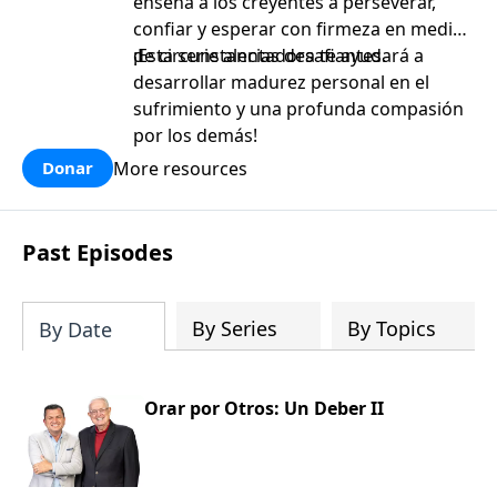
enseña a los creyentes a perseverar,
confiar y esperar con firmeza en medio
de circunstancias desafiantes.
¡Esta serie alentadora te ayudará a
desarrollar madurez personal en el
sufrimiento y una profunda compasión
por los demás!
More resources
Donar
Past Episodes
By Series
By Topics
By Date
Orar por Otros: Un Deber II