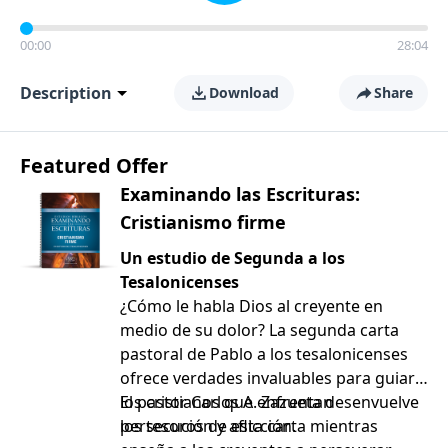
00:00
28:04
Description
Download
Share
Featured Offer
Examinando las Escrituras:
Cristianismo firme
Un estudio de Segunda a los
Tesalonicenses
¿Cómo le habla Dios al creyente en
medio de su dolor? La segunda carta
pastoral de Pablo a los tesalonicenses
ofrece verdades invaluables para guiar a
los cristianos que enfrentan
El pastor Carlos A. Zazueta desenvuelve
persecución y aflicción.
los tesoros de esta carta mientras