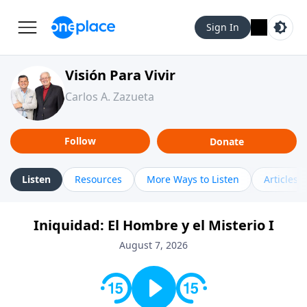
Sign In
Visión Para Vivir
Carlos A. Zazueta
Follow
Donate
Listen
Resources
More Ways to Listen
Articles
Iniquidad: El Hombre y el Misterio I
August 7, 2026