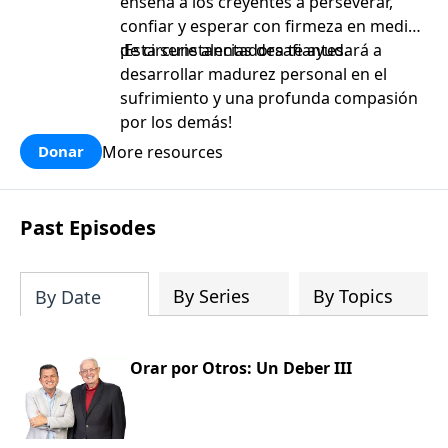
enseña a los creyentes a perseverar,
confiar y esperar con firmeza en medio
de circunstancias desafiantes.
¡Esta serie alentadora te ayudará a
desarrollar madurez personal en el
sufrimiento y una profunda compasión
por los demás!
More resources
Donar
Past Episodes
By Series
By Topics
By Date
Orar por Otros: Un Deber III