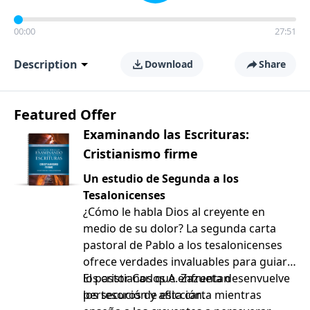
00:00
27:51
Description
Download
Share
Featured Offer
Examinando las Escrituras:
Cristianismo firme
Un estudio de Segunda a los
Tesalonicenses
¿Cómo le habla Dios al creyente en
medio de su dolor? La segunda carta
pastoral de Pablo a los tesalonicenses
ofrece verdades invaluables para guiar a
los cristianos que enfrentan
El pastor Carlos A. Zazueta desenvuelve
persecución y aflicción.
los tesoros de esta carta mientras