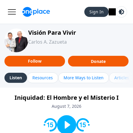
Sign In
Visión Para Vivir
Carlos A. Zazueta
Follow
Donate
Listen
Resources
More Ways to Listen
Articles
Iniquidad: El Hombre y el Misterio I
August 7, 2026