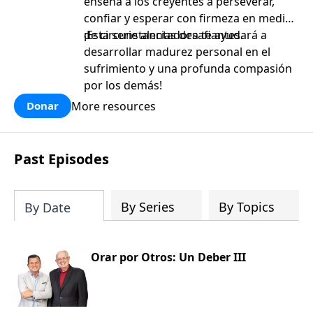
enseña a los creyentes a perseverar,
confiar y esperar con firmeza en medio
de circunstancias desafiantes.
¡Esta serie alentadora te ayudará a
desarrollar madurez personal en el
sufrimiento y una profunda compasión
por los demás!
More resources
Donar
Past Episodes
By Series
By Topics
By Date
Orar por Otros: Un Deber III