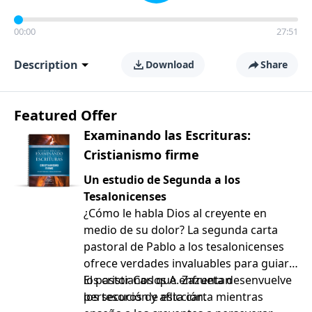
00:00
27:51
Description
Download
Share
Featured Offer
Examinando las Escrituras:
Cristianismo firme
Un estudio de Segunda a los
Tesalonicenses
¿Cómo le habla Dios al creyente en
medio de su dolor? La segunda carta
pastoral de Pablo a los tesalonicenses
ofrece verdades invaluables para guiar a
los cristianos que enfrentan
El pastor Carlos A. Zazueta desenvuelve
persecución y aflicción.
los tesoros de esta carta mientras