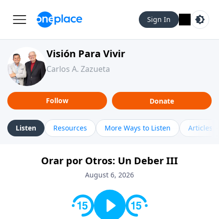
Sign In
Visión Para Vivir
Carlos A. Zazueta
Follow
Donate
Listen
Resources
More Ways to Listen
Articles
Orar por Otros: Un Deber III
August 6, 2026