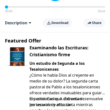
00:00
28:04
Description
Download
Share
Featured Offer
Examinando las Escrituras:
Cristianismo firme
Un estudio de Segunda a los
Tesalonicenses
¿Cómo le habla Dios al creyente en
medio de su dolor? La segunda carta
pastoral de Pablo a los tesalonicenses
ofrece verdades invaluables para guiar a
los cristianos que enfrentan
El pastor Carlos A. Zazueta desenvuelve
persecución y aflicción.
los tesoros de esta carta mientras