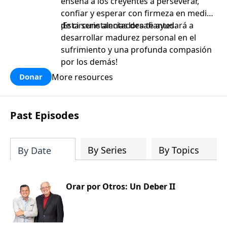
enseña a los creyentes a perseverar,
confiar y esperar con firmeza en medio
de circunstancias desafiantes.
¡Esta serie alentadora te ayudará a
desarrollar madurez personal en el
sufrimiento y una profunda compasión
por los demás!
More resources
Donar
Past Episodes
By Series
By Topics
By Date
Orar por Otros: Un Deber II