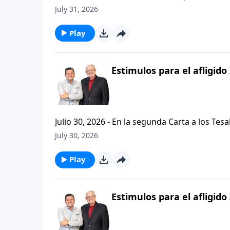
problemas, buscando empaquetar nuestros problemas en una
July 31, 2026
de hoy de Vision Para Vivir, aprenderemos a
respuestas a nuestros dilemas con esta seri
Play
Estimulos para el afligido 
Julio 30, 2026 - En la segunda Carta a los Tes
permanezcan firmes y aferrados a las ensenan
July 30, 2026
Palabra de Dios siga esparciendose por todo l
del mensaje que comenzamos hace un par de di
Play
Estimulos para el afligido 