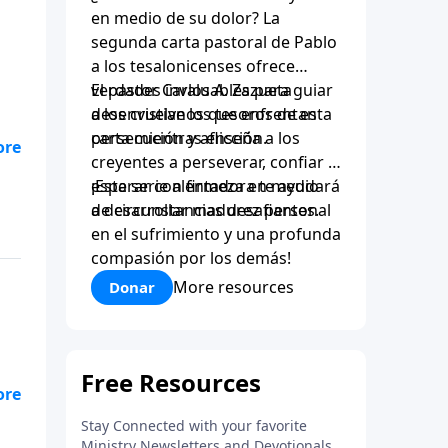
en medio de su dolor? La
segunda carta pastoral de Pablo
a los tesalonicenses ofrece
verdades invaluables para guiar
El pastor Carlos A. Zazueta
a los cristianos que enfrentan
desenvuelve los tesoros de esta
persecución y aflicción.
carta mientras enseña a los
creyentes a perseverar, confiar y
esperar con firmeza en medio
¡Esta serie alentadora te ayudará
de circunstancias desafiantes.
a desarrollar madurez personal
en el sufrimiento y una profunda
compasión por los demás!
More resources
Donar