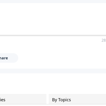
28
hare
ies
By Topics