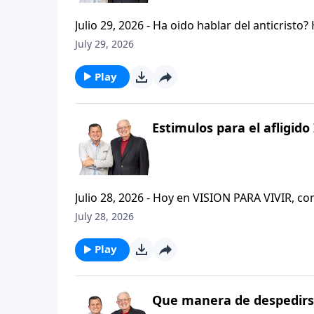
Julio 29, 2026 - Ha oido hablar del anticristo
que se refiere la Biblia cuando usa la palabr
July 29, 2026
parte de la serie CRISTIANISMO FIRME: UN E
capitulo de 2 Tesalonicenses y escuchemos l
Play
AFLIGIDO.
Estimulos para el afligido 
Julio 28, 2026 - Hoy en VISION PARA VIVIR, 
CRISTIANISMO FIRME: UN ESTUDIO DE 2 TESAL
July 28, 2026
tan pequeno pero grande en ensenanza. Si ti
el pastor Carlos A. Zazueta titulo: "ESTIMUL
Play
Que manera de despedirse