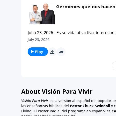
Germenes que nos hacen 
Julio 23, 2026 - Es su vida atractiva, interesante o contagiosa? Bienvenido a Vi
Carlos A. Zazueta. Actualmente estamos estudiando la primera carta a los Tesalonicenses, con esta serie
July 23, 2026
titulada CRISTIANISMO CONTAGIOSO. Y hoy continuaremos enfatizando la importancia de caminar
consistentemente con
Play
About Visión Para Vivir
Visión Para Vivir
es la versión al español del popular 
las enseñanzas bíblicas del
Pastor Chuck Swindoll
y c
Living. El Pastor Radial del programa en español es
Ca