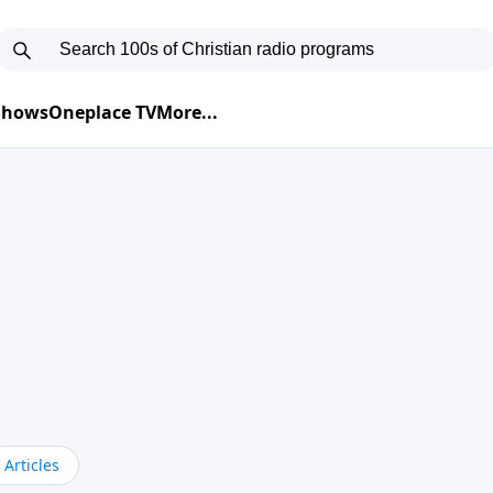
 Shows
Oneplace TV
More...
Articles