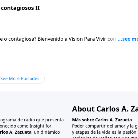
contagiosos II
sion Para Vivir con el pastor
 el Senor. Al igual que hablaremos de la necesidad de orar sin cesar.
See More Episodes
About Carlos A. Z
programa de radio que presenta
Más sobre Carlos A. Zazueta
onocido como Insight for
Poder compartir del amor y la g
rlos A. Zazueta
, un dinámico
y etapas de la vida es la pasió