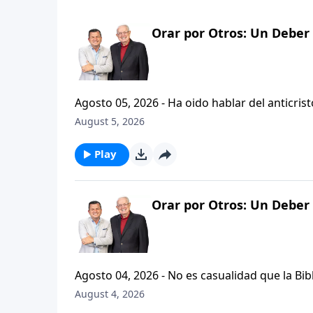
Orar por Otros: Un Deber 
Agosto 05, 2026 - Ha oido hablar del anticristo? Hoy vamos a escuchar al pastor Carlos A. Zazueta expl
que se refiere la Biblia cuando usa la palabr
August 5, 2026
parte de la serie CRISTIANISMO FIRME: UN 
Play
Orar por Otros: Un Deber 
Agosto 04, 2026 - No es casualidad que la Biblia contenga varia
profetas, apostoles...de gente comun y corrie
August 4, 2026
el pastor Carlos A. Zazueta nos ensenara com