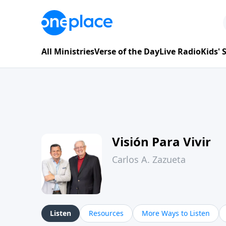
All Ministries
Verse of the Day
Live Radio
Kids'
Visión Para Vivir
Carlos A. Zazueta
Listen
Resources
More Ways to Listen