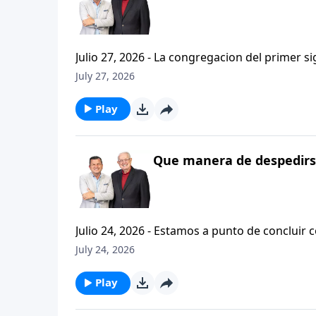
Julio 27, 2026 - La congregacion del primer s
interpersonales cristianas y genuinas. Se afirmaban mutuamente. Daban cuentas de si mismos unos con
July 27, 2026
otros. Y compartian un afecto que era absolutamente contagioso. H
que significa desarrollar relaciones autentica
Play
Que manera de despedirse
Julio 24, 2026 - Estamos a punto de concluir c
tesalonicenses titulado: Cristianismo Contagioso. En este escrito vemos una despedida franca. 
July 24, 2026
concluir su ensenanza con un despreocupado,
a sus hijos espirituales con una bendicion q
Play