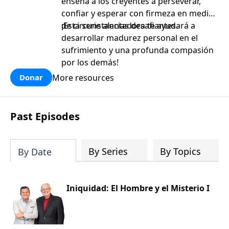
enseña a los creyentes a perseverar,
confiar y esperar con firmeza en medio
de circunstancias desafiantes.
¡Esta serie alentadora te ayudará a
desarrollar madurez personal en el
sufrimiento y una profunda compasión
por los demás!
More resources
Donar
Past Episodes
By Series
By Topics
By Date
Iniquidad: El Hombre y el Misterio I