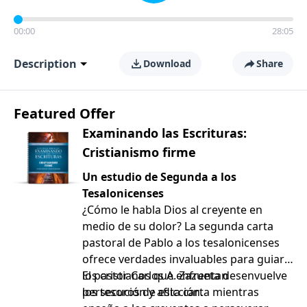
00:00
28:05
Description
Download
Share
Featured Offer
Examinando las Escrituras:
Cristianismo firme
Un estudio de Segunda a los
Tesalonicenses
¿Cómo le habla Dios al creyente en
medio de su dolor? La segunda carta
pastoral de Pablo a los tesalonicenses
ofrece verdades invaluables para guiar a
los cristianos que enfrentan
El pastor Carlos A. Zazueta desenvuelve
persecución y aflicción.
los tesoros de esta carta mientras