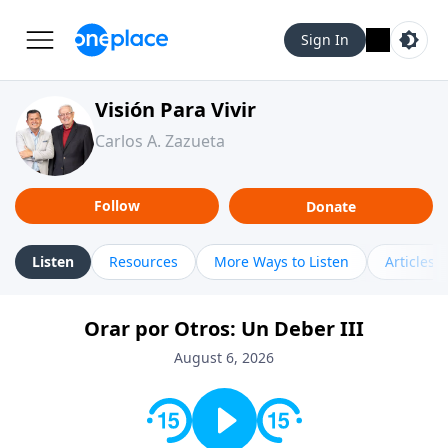
Sign In
Visión Para Vivir
Carlos A. Zazueta
Follow
Donate
Listen
Resources
More Ways to Listen
Articles
Orar por Otros: Un Deber III
August 6, 2026