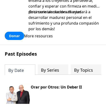
enseña a los creyentes a perseverar,
confiar y esperar con firmeza en medio
de circunstancias desafiantes.
¡Esta serie alentadora te ayudará a
desarrollar madurez personal en el
sufrimiento y una profunda compasión
por los demás!
More resources
Donar
Past Episodes
By Series
By Topics
By Date
Orar por Otros: Un Deber II