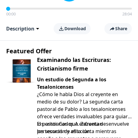
00:00
28:04
Description
Download
Share
Featured Offer
Examinando las Escrituras:
Cristianismo firme
Un estudio de Segunda a los
Tesalonicenses
¿Cómo le habla Dios al creyente en
medio de su dolor? La segunda carta
pastoral de Pablo a los tesalonicenses
ofrece verdades invaluables para guiar a
los cristianos que enfrentan
El pastor Carlos A. Zazueta desenvuelve
persecución y aflicción.
los tesoros de esta carta mientras