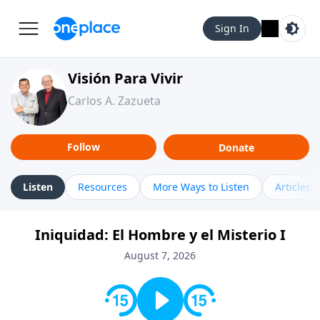
Sign In
Visión Para Vivir
Carlos A. Zazueta
Follow
Donate
Listen
Resources
More Ways to Listen
Articles
Iniquidad: El Hombre y el Misterio I
August 7, 2026