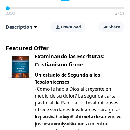
00:00
27:51
Description
Download
Share
Featured Offer
Examinando las Escrituras:
Cristianismo firme
Un estudio de Segunda a los
Tesalonicenses
¿Cómo le habla Dios al creyente en
medio de su dolor? La segunda carta
pastoral de Pablo a los tesalonicenses
ofrece verdades invaluables para guiar a
los cristianos que enfrentan
El pastor Carlos A. Zazueta desenvuelve
persecución y aflicción.
los tesoros de esta carta mientras