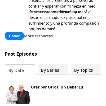
enseña a los creyentes a perseverar,
confiar y esperar con firmeza en medio
de circunstancias desafiantes.
¡Esta serie alentadora te ayudará a
desarrollar madurez personal en el
sufrimiento y una profunda compasión
por los demás!
More resources
Donar
Past Episodes
By Series
By Topics
By Date
Orar por Otros: Un Deber III