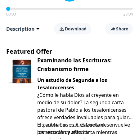
00:00
28:04
Description
Download
Share
Featured Offer
Examinando las Escrituras:
Cristianismo firme
Un estudio de Segunda a los
Tesalonicenses
¿Cómo le habla Dios al creyente en
medio de su dolor? La segunda carta
pastoral de Pablo a los tesalonicenses
ofrece verdades invaluables para guiar a
los cristianos que enfrentan
El pastor Carlos A. Zazueta desenvuelve
persecución y aflicción.
los tesoros de esta carta mientras