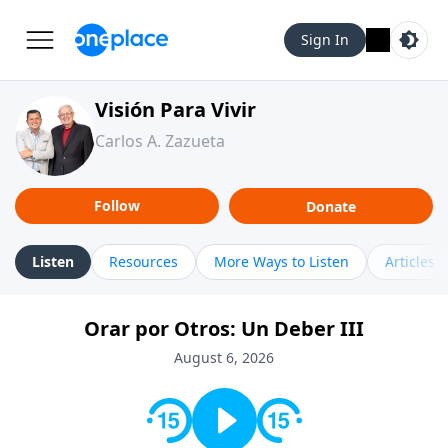
Sign In
Visión Para Vivir
Carlos A. Zazueta
Follow
Donate
Listen
Resources
More Ways to Listen
Articles
Orar por Otros: Un Deber III
August 6, 2026