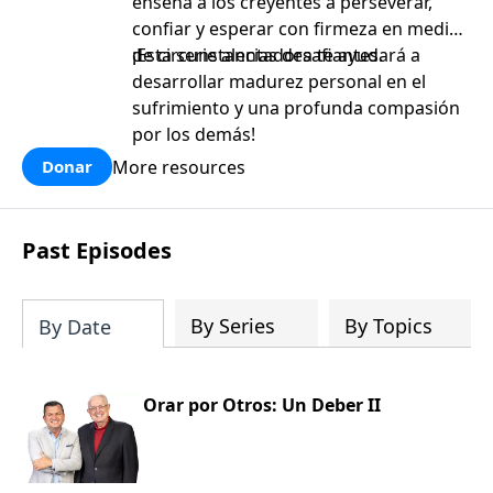
enseña a los creyentes a perseverar,
confiar y esperar con firmeza en medio
de circunstancias desafiantes.
¡Esta serie alentadora te ayudará a
desarrollar madurez personal en el
sufrimiento y una profunda compasión
por los demás!
More resources
Donar
Past Episodes
By Series
By Topics
By Date
Orar por Otros: Un Deber II