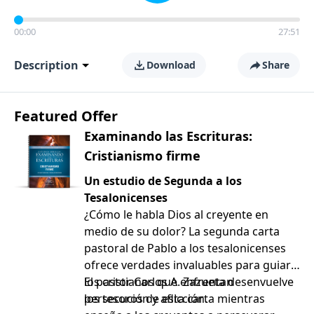
00:00
27:51
Description
Download
Share
Featured Offer
Examinando las Escrituras:
Cristianismo firme
Un estudio de Segunda a los
Tesalonicenses
¿Cómo le habla Dios al creyente en
medio de su dolor? La segunda carta
pastoral de Pablo a los tesalonicenses
ofrece verdades invaluables para guiar a
los cristianos que enfrentan
El pastor Carlos A. Zazueta desenvuelve
persecución y aflicción.
los tesoros de esta carta mientras