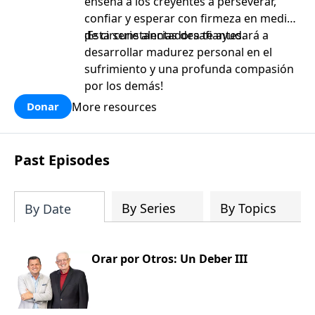
enseña a los creyentes a perseverar,
confiar y esperar con firmeza en medio
de circunstancias desafiantes.
¡Esta serie alentadora te ayudará a
desarrollar madurez personal en el
sufrimiento y una profunda compasión
por los demás!
More resources
Donar
Past Episodes
By Series
By Topics
By Date
Orar por Otros: Un Deber III