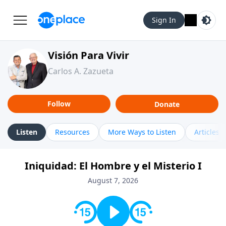
Sign In
Visión Para Vivir
Carlos A. Zazueta
Follow
Donate
Listen
Resources
More Ways to Listen
Articles
Iniquidad: El Hombre y el Misterio I
August 7, 2026