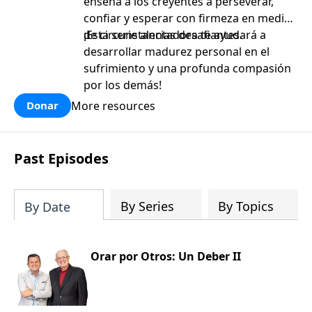
enseña a los creyentes a perseverar,
confiar y esperar con firmeza en medio
de circunstancias desafiantes.
¡Esta serie alentadora te ayudará a
desarrollar madurez personal en el
sufrimiento y una profunda compasión
por los demás!
More resources
Donar
Past Episodes
By Series
By Topics
By Date
Orar por Otros: Un Deber II