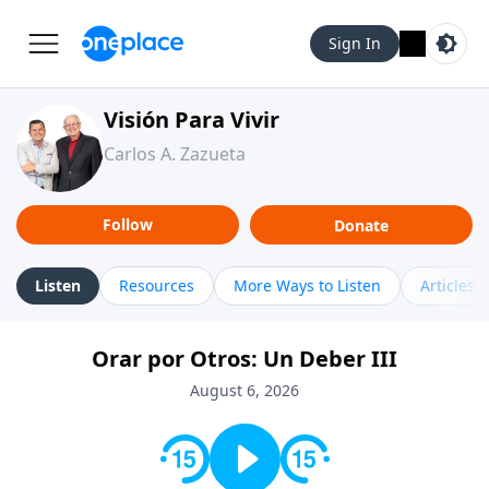
Sign In
Visión Para Vivir
Carlos A. Zazueta
Follow
Donate
Listen
Resources
More Ways to Listen
Articles
Orar por Otros: Un Deber III
August 6, 2026