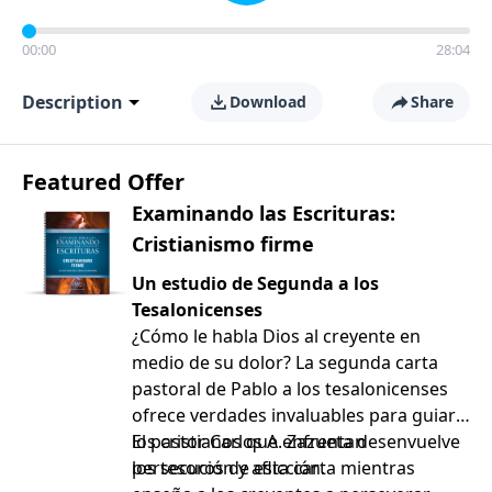
00:00
28:04
Description
Download
Share
Featured Offer
Examinando las Escrituras:
Cristianismo firme
Un estudio de Segunda a los
Tesalonicenses
¿Cómo le habla Dios al creyente en
medio de su dolor? La segunda carta
pastoral de Pablo a los tesalonicenses
ofrece verdades invaluables para guiar a
los cristianos que enfrentan
El pastor Carlos A. Zazueta desenvuelve
persecución y aflicción.
los tesoros de esta carta mientras