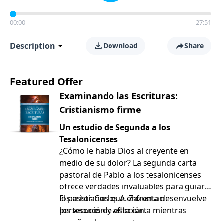
00:00
27:51
Description
Download
Share
Featured Offer
Examinando las Escrituras:
Cristianismo firme
Un estudio de Segunda a los
Tesalonicenses
¿Cómo le habla Dios al creyente en
medio de su dolor? La segunda carta
pastoral de Pablo a los tesalonicenses
ofrece verdades invaluables para guiar a
los cristianos que enfrentan
El pastor Carlos A. Zazueta desenvuelve
persecución y aflicción.
los tesoros de esta carta mientras