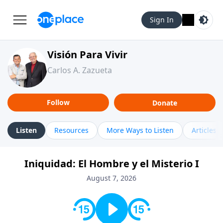
Sign In
Visión Para Vivir
Carlos A. Zazueta
Follow
Donate
Listen
Resources
More Ways to Listen
Articles
Iniquidad: El Hombre y el Misterio I
August 7, 2026