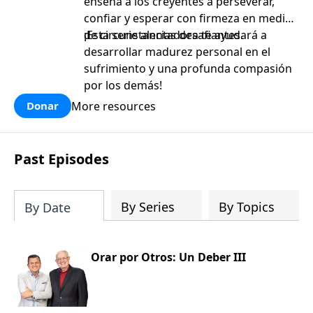
enseña a los creyentes a perseverar,
confiar y esperar con firmeza en medio
de circunstancias desafiantes.
¡Esta serie alentadora te ayudará a
desarrollar madurez personal en el
sufrimiento y una profunda compasión
por los demás!
More resources
Donar
Past Episodes
By Series
By Topics
By Date
Orar por Otros: Un Deber III