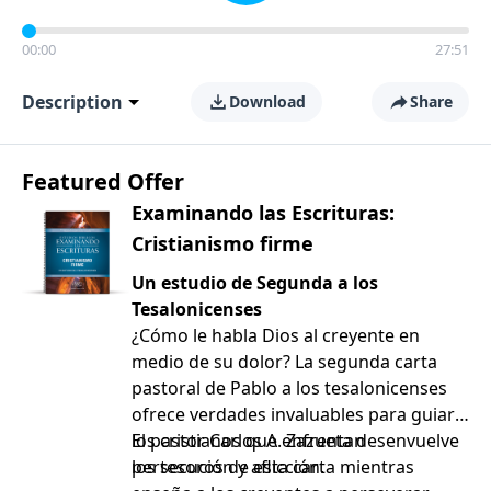
00:00
27:51
Description
Download
Share
Featured Offer
Examinando las Escrituras:
Cristianismo firme
Un estudio de Segunda a los
Tesalonicenses
¿Cómo le habla Dios al creyente en
medio de su dolor? La segunda carta
pastoral de Pablo a los tesalonicenses
ofrece verdades invaluables para guiar a
los cristianos que enfrentan
El pastor Carlos A. Zazueta desenvuelve
persecución y aflicción.
los tesoros de esta carta mientras