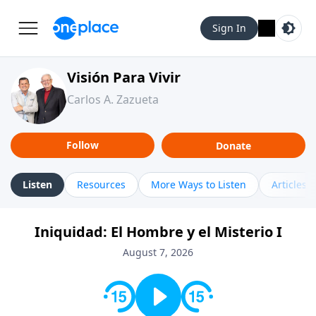
Sign In
Visión Para Vivir
Carlos A. Zazueta
Follow
Donate
Listen
Resources
More Ways to Listen
Articles
Iniquidad: El Hombre y el Misterio I
August 7, 2026