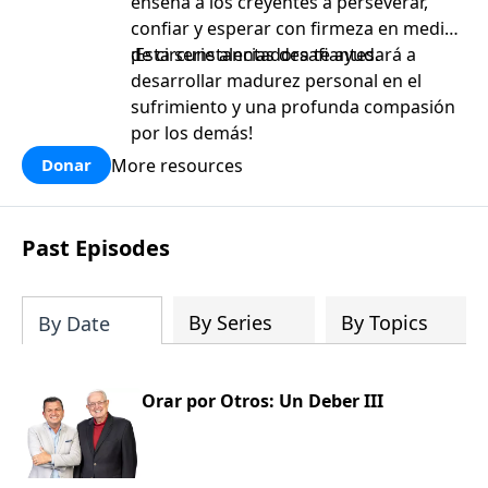
enseña a los creyentes a perseverar,
confiar y esperar con firmeza en medio
de circunstancias desafiantes.
¡Esta serie alentadora te ayudará a
desarrollar madurez personal en el
sufrimiento y una profunda compasión
por los demás!
More resources
Donar
Past Episodes
By Series
By Topics
By Date
Orar por Otros: Un Deber III