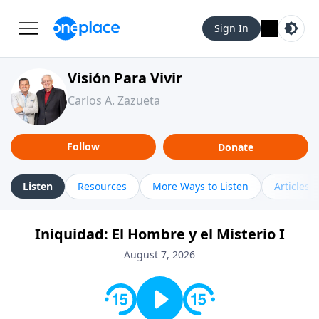
Sign In
Visión Para Vivir
Carlos A. Zazueta
Follow
Donate
Listen
Resources
More Ways to Listen
Articles
Iniquidad: El Hombre y el Misterio I
August 7, 2026