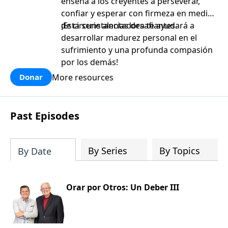
enseña a los creyentes a perseverar,
confiar y esperar con firmeza en medio
de circunstancias desafiantes.
¡Esta serie alentadora te ayudará a
desarrollar madurez personal en el
sufrimiento y una profunda compasión
por los demás!
More resources
Donar
Past Episodes
By Series
By Topics
By Date
Orar por Otros: Un Deber III