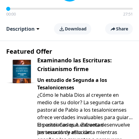
00:00
27:51
Description
Download
Share
Featured Offer
Examinando las Escrituras:
Cristianismo firme
Un estudio de Segunda a los
Tesalonicenses
¿Cómo le habla Dios al creyente en
medio de su dolor? La segunda carta
pastoral de Pablo a los tesalonicenses
ofrece verdades invaluables para guiar a
los cristianos que enfrentan
El pastor Carlos A. Zazueta desenvuelve
persecución y aflicción.
los tesoros de esta carta mientras