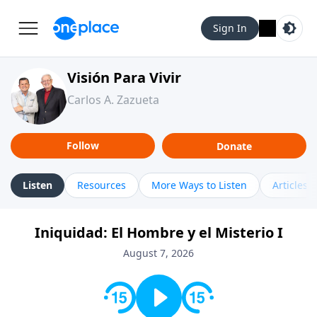
Sign In
Visión Para Vivir
Carlos A. Zazueta
Follow
Donate
Listen
Resources
More Ways to Listen
Articles
Iniquidad: El Hombre y el Misterio I
August 7, 2026