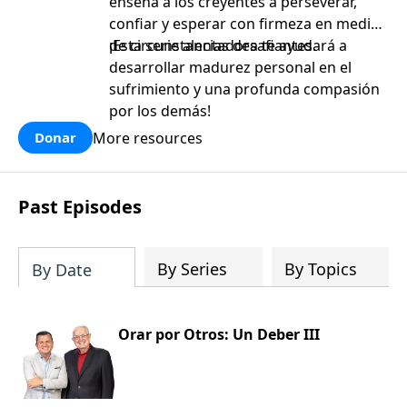
enseña a los creyentes a perseverar,
confiar y esperar con firmeza en medio
de circunstancias desafiantes.
¡Esta serie alentadora te ayudará a
desarrollar madurez personal en el
sufrimiento y una profunda compasión
por los demás!
More resources
Donar
Past Episodes
By Series
By Topics
By Date
Orar por Otros: Un Deber III