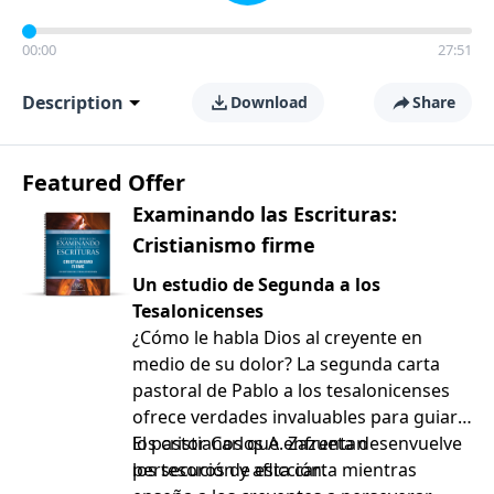
00:00
27:51
Description
Download
Share
Featured Offer
Examinando las Escrituras:
Cristianismo firme
Un estudio de Segunda a los
Tesalonicenses
¿Cómo le habla Dios al creyente en
medio de su dolor? La segunda carta
pastoral de Pablo a los tesalonicenses
ofrece verdades invaluables para guiar a
los cristianos que enfrentan
El pastor Carlos A. Zazueta desenvuelve
persecución y aflicción.
los tesoros de esta carta mientras