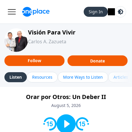
Sign In
Visión Para Vivir
Carlos A. Zazueta
Follow
Donate
Listen
Resources
More Ways to Listen
Articles
Orar por Otros: Un Deber II
August 5, 2026