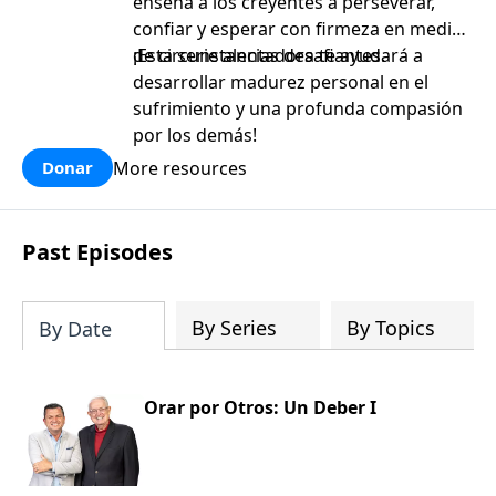
enseña a los creyentes a perseverar,
confiar y esperar con firmeza en medio
de circunstancias desafiantes.
¡Esta serie alentadora te ayudará a
desarrollar madurez personal en el
sufrimiento y una profunda compasión
por los demás!
More resources
Donar
Past Episodes
By Series
By Topics
By Date
Orar por Otros: Un Deber I