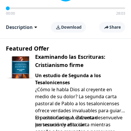
00:00
28:03
Description
Download
Share
Featured Offer
Examinando las Escrituras:
Cristianismo firme
Un estudio de Segunda a los
Tesalonicenses
¿Cómo le habla Dios al creyente en
medio de su dolor? La segunda carta
pastoral de Pablo a los tesalonicenses
ofrece verdades invaluables para guiar a
los cristianos que enfrentan
El pastor Carlos A. Zazueta desenvuelve
persecución y aflicción.
los tesoros de esta carta mientras