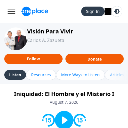
Sign In
Visión Para Vivir
Carlos A. Zazueta
Follow
Donate
Listen
Resources
More Ways to Listen
Articles
Iniquidad: El Hombre y el Misterio I
August 7, 2026