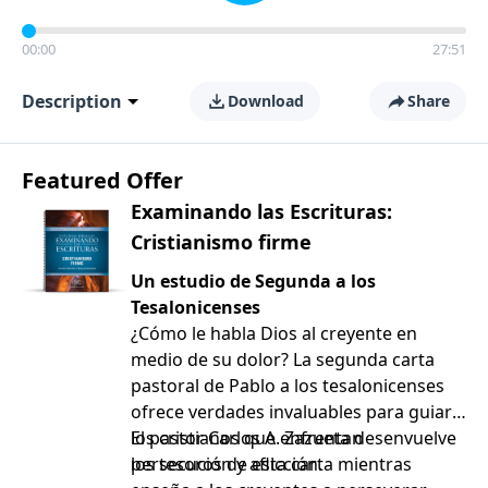
00:00
27:51
Description
Download
Share
Featured Offer
Examinando las Escrituras:
Cristianismo firme
Un estudio de Segunda a los
Tesalonicenses
¿Cómo le habla Dios al creyente en
medio de su dolor? La segunda carta
pastoral de Pablo a los tesalonicenses
ofrece verdades invaluables para guiar a
los cristianos que enfrentan
El pastor Carlos A. Zazueta desenvuelve
persecución y aflicción.
los tesoros de esta carta mientras