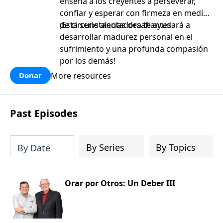
enseña a los creyentes a perseverar,
confiar y esperar con firmeza en medio
de circunstancias desafiantes.
¡Esta serie alentadora te ayudará a
desarrollar madurez personal en el
sufrimiento y una profunda compasión
por los demás!
More resources
Donar
Past Episodes
By Series
By Topics
By Date
Orar por Otros: Un Deber III