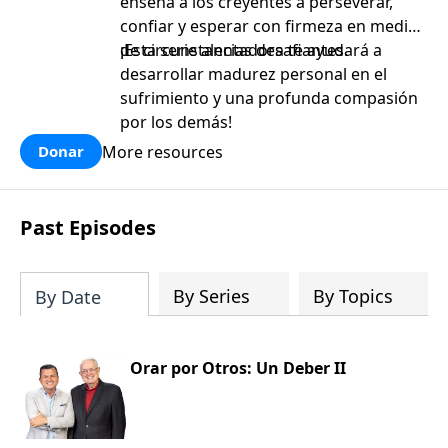
enseña a los creyentes a perseverar,
confiar y esperar con firmeza en medio
de circunstancias desafiantes.
¡Esta serie alentadora te ayudará a
desarrollar madurez personal en el
sufrimiento y una profunda compasión
por los demás!
More resources
Donar
Past Episodes
By Series
By Topics
By Date
Orar por Otros: Un Deber II