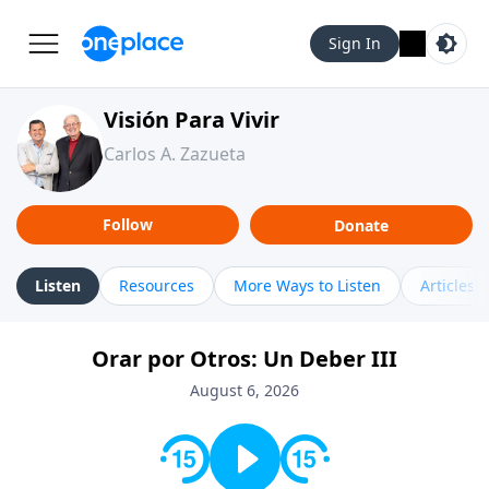
Sign In
Visión Para Vivir
Carlos A. Zazueta
Follow
Donate
Listen
Resources
More Ways to Listen
Articles
Orar por Otros: Un Deber III
August 6, 2026