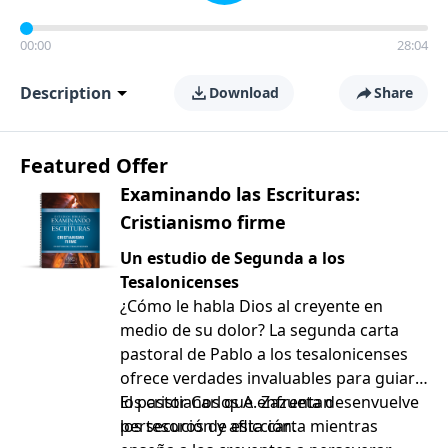
00:00
28:04
Description
Download
Share
Featured Offer
Examinando las Escrituras:
Cristianismo firme
Un estudio de Segunda a los
Tesalonicenses
¿Cómo le habla Dios al creyente en
medio de su dolor? La segunda carta
pastoral de Pablo a los tesalonicenses
ofrece verdades invaluables para guiar a
los cristianos que enfrentan
El pastor Carlos A. Zazueta desenvuelve
persecución y aflicción.
los tesoros de esta carta mientras