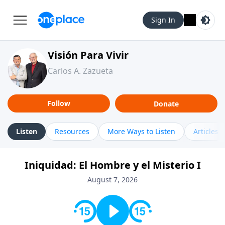
Sign In
Visión Para Vivir
Carlos A. Zazueta
Follow
Donate
Listen
Resources
More Ways to Listen
Articles
Iniquidad: El Hombre y el Misterio I
August 7, 2026