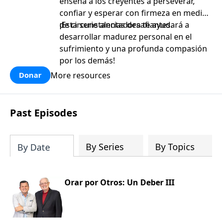
enseña a los creyentes a perseverar,
confiar y esperar con firmeza en medio
de circunstancias desafiantes.
¡Esta serie alentadora te ayudará a
desarrollar madurez personal en el
sufrimiento y una profunda compasión
por los demás!
More resources
Donar
Past Episodes
By Series
By Topics
By Date
Orar por Otros: Un Deber III