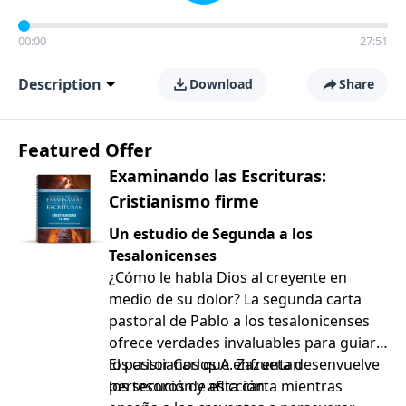
00:00
27:51
Description
Download
Share
Featured Offer
Examinando las Escrituras:
Cristianismo firme
Un estudio de Segunda a los
Tesalonicenses
¿Cómo le habla Dios al creyente en
medio de su dolor? La segunda carta
pastoral de Pablo a los tesalonicenses
ofrece verdades invaluables para guiar a
los cristianos que enfrentan
El pastor Carlos A. Zazueta desenvuelve
persecución y aflicción.
los tesoros de esta carta mientras